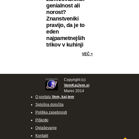
genialnost ali
norost?
Znanstveniki
pravijo, da je to
eden
najpametnejših
trikov v kuhinji
VEČ >
Copyright (c)
VemKajJem.si
Marec 2014
O portalu
Vem, kaj jem
Splošna določila
Politika zasebnosti
Piškotki
Oglaševanje
Kontakt