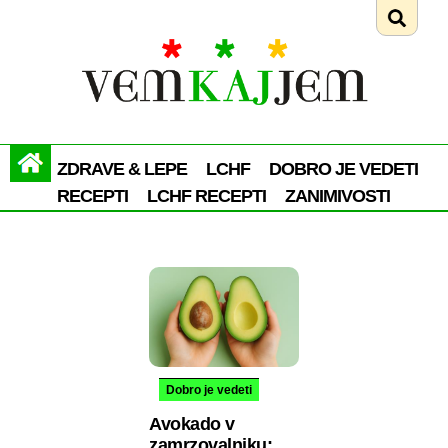
ZDRAVE & LEPE
LCHF
DOBRO JE VEDETI
RECEPTI
LCHF RECEPTI
ZANIMIVOSTI
Dobro je vedeti
Avokado v
zamrzovalniku: