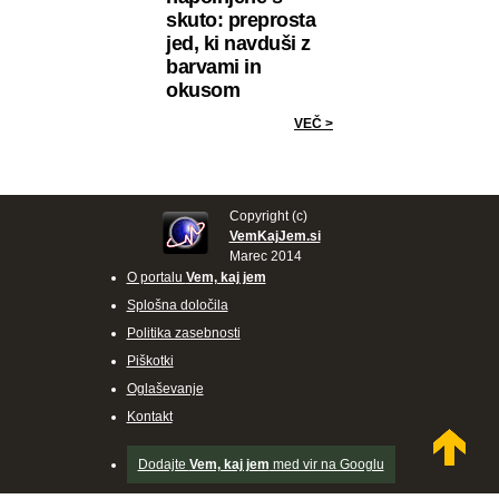
skuto: preprosta
jed, ki navduši z
barvami in
okusom
VEČ >
Copyright (c)
VemKajJem.si
Marec 2014
O portalu
Vem, kaj jem
Splošna določila
Politika zasebnosti
Piškotki
Oglaševanje
Kontakt
Dodajte
Vem, kaj jem
med vir na Googlu