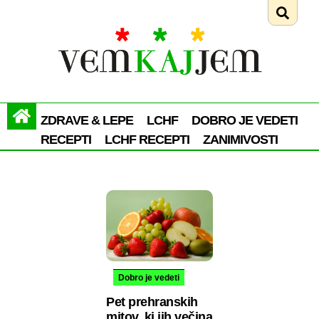
ZDRAVE & LEPE
LCHF
DOBRO JE VEDETI
RECEPTI
LCHF RECEPTI
ZANIMIVOSTI
Dobro je vedeti
Pet prehranskih
mitov, ki jih večina