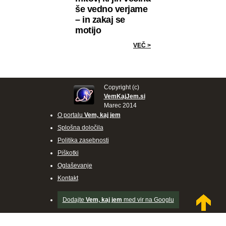
še vedno verjame
– in zakaj se
motijo
VEČ >
Copyright (c)
VemKajJem.si
Marec 2014
O portalu
Vem, kaj jem
Splošna določila
Politika zasebnosti
Piškotki
Oglaševanje
Kontakt
Dodajte
Vem, kaj jem
med vir na Googlu