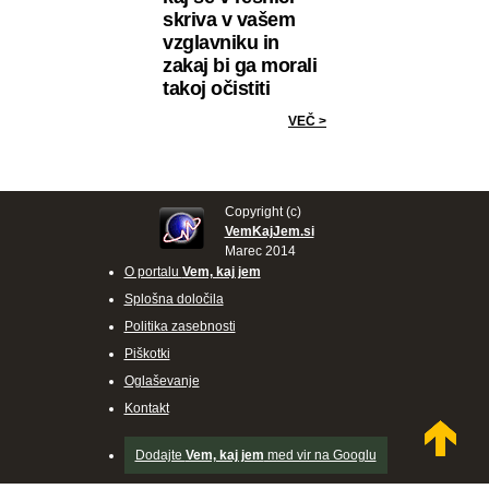
skriva v vašem
vzglavniku in
zakaj bi ga morali
takoj očistiti
VEČ >
Copyright (c)
VemKajJem.si
Marec 2014
O portalu
Vem, kaj jem
Splošna določila
Politika zasebnosti
Piškotki
Oglaševanje
Kontakt
Dodajte
Vem, kaj jem
med vir na Googlu