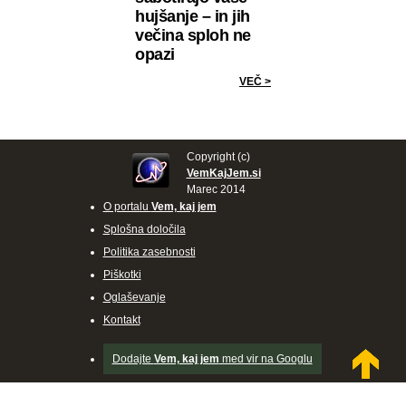
hujšanje – in jih
večina sploh ne
opazi
VEČ >
Copyright (c)
VemKajJem.si
Marec 2014
O portalu
Vem, kaj jem
Splošna določila
Politika zasebnosti
Piškotki
Oglaševanje
Kontakt
Dodajte
Vem, kaj jem
med vir na Googlu