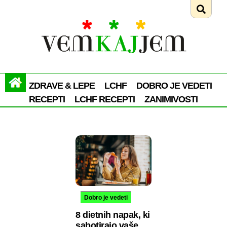
ZDRAVE & LEPE
LCHF
DOBRO JE VEDETI
RECEPTI
LCHF RECEPTI
ZANIMIVOSTI
Dobro je vedeti
8 dietnih napak, ki
sabotirajo vaše