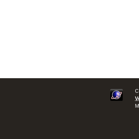
C
V
M