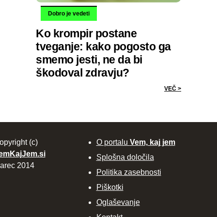
Dobro je vedeti
Ko krompir postane
tveganje: kako pogosto ga
smemo jesti, ne da bi
škodoval zdravju?
VEČ >
opyright (c)
O portalu
Vem, kaj jem
emKajJem.si
Splošna določila
arec 2014
Politika zasebnosti
Piškotki
Oglaševanje