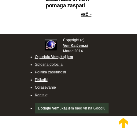
pomaga zaspati
VEČ >
Copyright (c)
VemKajJem.si
Marec 2014
O portalu
Vem, kaj jem
Splošna določila
Politika zasebnosti
Piškotki
Oglaševanje
Kontakt
Dodajte
Vem, kaj jem
med vir na Googlu