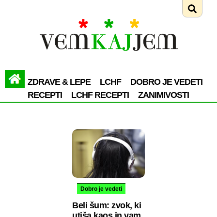
ZDRAVE & LEPE
LCHF
DOBRO JE VEDETI
RECEPTI
LCHF RECEPTI
ZANIMIVOSTI
Dobro je vedeti
Beli šum: zvok, ki
utiša kaos in vam