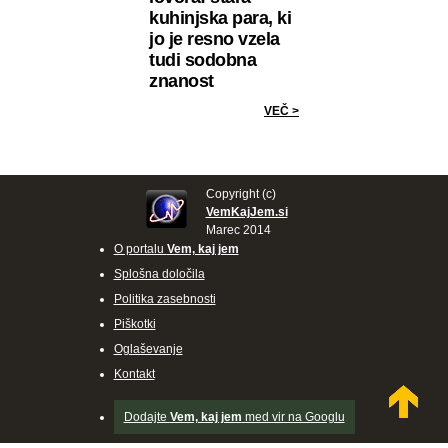
kuhinjska para, ki
jo je resno vzela
tudi sodobna
znanost
VEČ >
Copyright (c)
VemKajJem.si
Marec 2014
O portalu
Vem, kaj jem
Splošna določila
Politika zasebnosti
Piškotki
Oglaševanje
Kontakt
Dodajte
Vem, kaj jem
med vir na Googlu