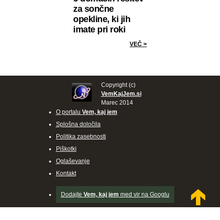
za sončne
opekline, ki jih
imate pri roki
VEČ >
Copyright (c)
VemKajJem.si
Marec 2014
O portalu
Vem, kaj jem
Splošna določila
Politika zasebnosti
Piškotki
Oglaševanje
Kontakt
Dodajte
Vem, kaj jem
med vir na Googlu