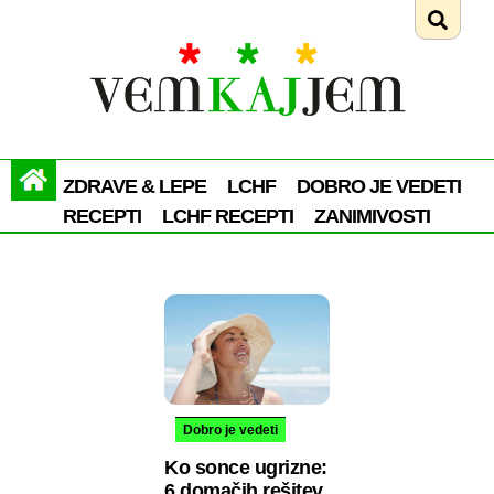
ZDRAVE & LEPE
LCHF
DOBRO JE VEDETI
RECEPTI
LCHF RECEPTI
ZANIMIVOSTI
Dobro je vedeti
Ko sonce ugrizne:
6 domačih rešitev