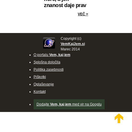
znanost daje prav
VEČ >
Copyright (c)
VemKajJem.si
Marec 2014
O portalu
Vem, kaj jem
Splošna določila
Politika zasebnosti
Piškotki
Oglaševanje
Kontakt
Dodajte
Vem, kaj jem
med vir na Googlu