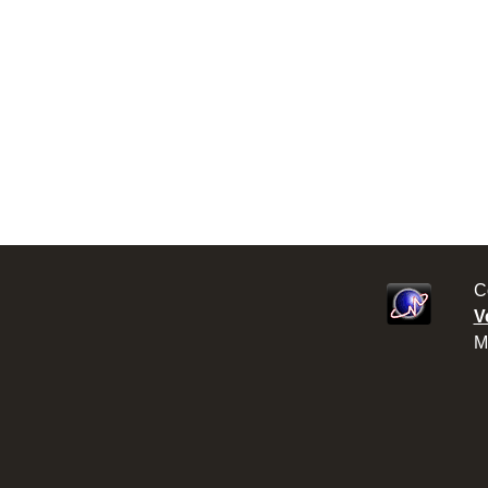
C
V
M