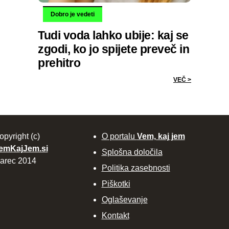
Dobro je vedeti
Tudi voda lahko ubije: kaj se
zgodi, ko jo spijete preveč in
prehitro
VEČ >
opyright (c)
O portalu
Vem, kaj jem
emKajJem.si
Splošna določila
arec 2014
Politika zasebnosti
Piškotki
Oglaševanje
Kontakt