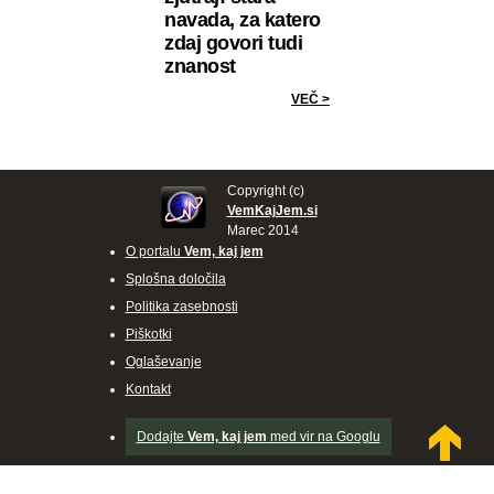
navada, za katero
zdaj govori tudi
znanost
VEČ >
Copyright (c)
VemKajJem.si
Marec 2014
O portalu
Vem, kaj jem
Splošna določila
Politika zasebnosti
Piškotki
Oglaševanje
Kontakt
Dodajte
Vem, kaj jem
med vir na Googlu