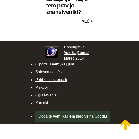
tem pravijo
znanstveniki?
VEČ >
Copyright (c)
VemKajJem.si
Marec 2014
O portalu
Vem, kaj jem
Splošna določila
Politika zasebnosti
Piškotki
Oglaševanje
Kontakt
Dodajte
Vem, kaj jem
med vir na Googlu