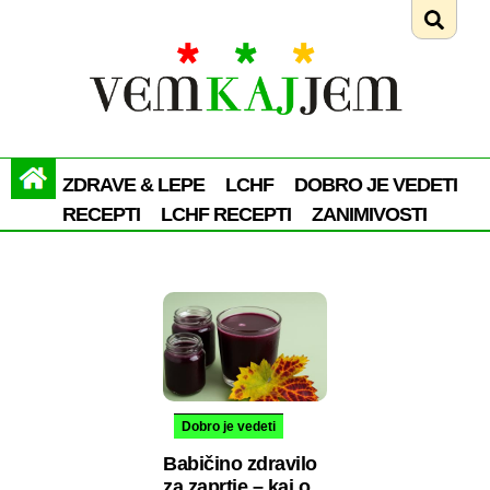
ZDRAVE & LEPE
LCHF
DOBRO JE VEDETI
RECEPTI
LCHF RECEPTI
ZANIMIVOSTI
Dobro je vedeti
Babičino zdravilo
za zaprtje – kaj o