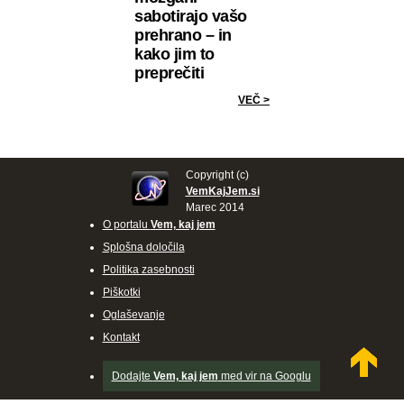
sabotirajo vašo
prehrano – in
kako jim to
preprečiti
VEČ >
Copyright (c)
VemKajJem.si
Marec 2014
O portalu
Vem, kaj jem
Splošna določila
Politika zasebnosti
Piškotki
Oglaševanje
Kontakt
Dodajte
Vem, kaj jem
med vir na Googlu