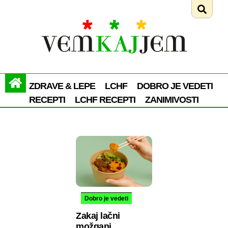
ZDRAVE & LEPE
LCHF
DOBRO JE VEDETI
RECEPTI
LCHF RECEPTI
ZANIMIVOSTI
Dobro je vedeti
Zakaj lačni
možgani