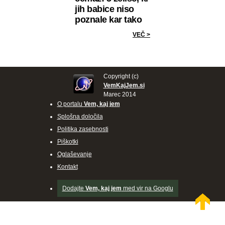
jih babice niso
poznale kar tako
VEČ >
Copyright (c)
VemKajJem.si
Marec 2014
O portalu
Vem, kaj jem
Splošna določila
Politika zasebnosti
Piškotki
Oglaševanje
Kontakt
Dodajte
Vem, kaj jem
med vir na Googlu