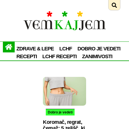
ZDRAVE & LEPE
LCHF
DOBRO JE VEDETI
RECEPTI
LCHF RECEPTI
ZANIMIVOSTI
Dobro je vedeti
Koromač, regrat,
čemaž: 5 zelišč, ki