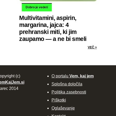
Dobro je vedeti
Multivitamini, aspirin,
margarina, jajca: 4
prehranski miti, ki jim
zaupamo — a ne bi smeli
VEČ >
opyright (c)
O portalu
Vem, kaj jem
emKajJem.si
Splošna določila
arec 2014
Politika zasebnosti
Piškotki
Oglaševanje