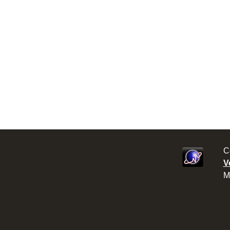
C
V
M