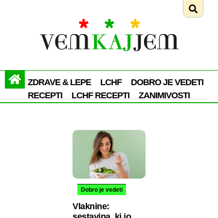
ZDRAVE & LEPE
LCHF
DOBRO JE VEDETI
RECEPTI
LCHF RECEPTI
ZANIMIVOSTI
Dobro je vedeti
Vlaknine:
sestavina, ki jo