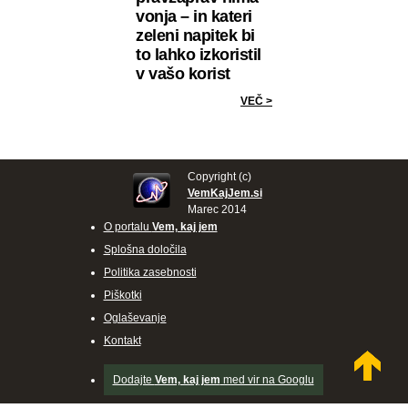
vonja – in kateri
zeleni napitek bi
to lahko izkoristil
v vašo korist
VEČ >
Copyright (c)
VemKajJem.si
Marec 2014
O portalu
Vem, kaj jem
Splošna določila
Politika zasebnosti
Piškotki
Oglaševanje
Kontakt
Dodajte
Vem, kaj jem
med vir na Googlu