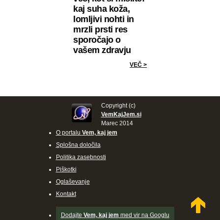
kaj suha koža,
lomljivi nohti in
mrzli prsti res
sporočajo o
vašem zdravju
VEČ >
Copyright (c)
VemKajJem.si
Marec 2014
O portalu
Vem, kaj jem
Splošna določila
Politika zasebnosti
Piškotki
Oglaševanje
Kontakt
Dodajte
Vem, kaj jem
med vir na Googlu