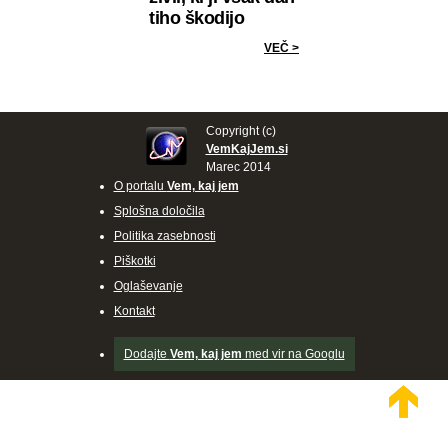
tiho škodijo
VEČ >
Copyright (c)
VemKajJem.si
Marec 2014
O portalu
Vem, kaj jem
Splošna določila
Politika zasebnosti
Piškotki
Oglaševanje
Kontakt
Dodajte
Vem, kaj jem
med vir na Googlu