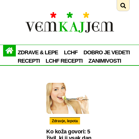
ZDRAVE & LEPE
LCHF
DOBRO JE VEDETI
RECEPTI
LCHF RECEPTI
ZANIMIVOSTI
Zdravje, lepota
Ko koža govori: 5
živil, ki ji vsak dan