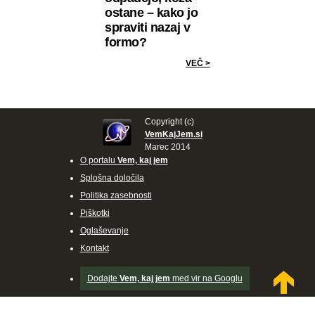
ostane – kako jo
spraviti nazaj v
formo?
VEČ >
Copyright (c)
VemKajJem.si
Marec 2014
O portalu
Vem, kaj jem
Splošna določila
Politika zasebnosti
Piškotki
Oglaševanje
Kontakt
Dodajte
Vem, kaj jem
med vir na Googlu