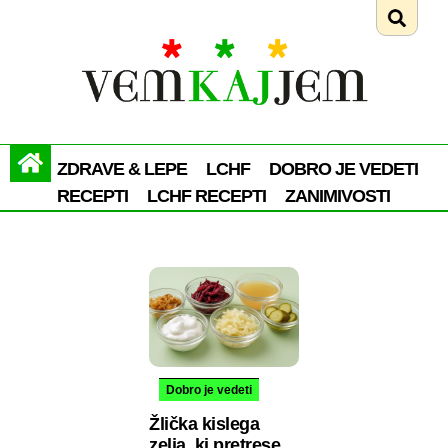
ZDRAVE & LEPE
LCHF
DOBRO JE VEDETI
RECEPTI
LCHF RECEPTI
ZANIMIVOSTI
Dobro je vedeti
Žlička kislega
zelja, ki pretrese