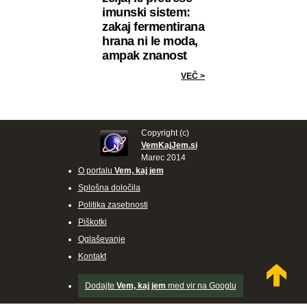
imunski sistem:
zakaj fermentirana
hrana ni le moda,
ampak znanost
VEČ >
Copyright (c)
VemKajJem.si
Marec 2014
O portalu
Vem, kaj jem
Splošna določila
Politika zasebnosti
Piškotki
Oglaševanje
Kontakt
Dodajte
Vem, kaj jem
med vir na Googlu