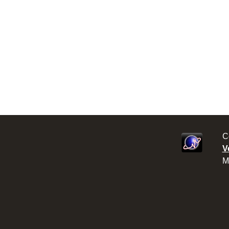
C
V
M