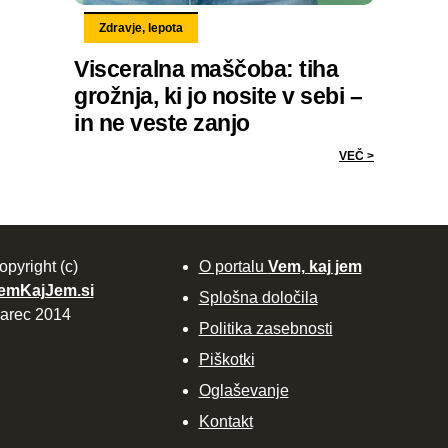
Zdravje, lepota
Visceralna maščoba: tiha
grožnja, ki jo nosite v sebi –
in ne veste zanjo
VEČ >
opyright (c)
O portalu
Vem, kaj jem
emKajJem.si
Splošna določila
arec 2014
Politika zasebnosti
Piškotki
Oglaševanje
Kontakt