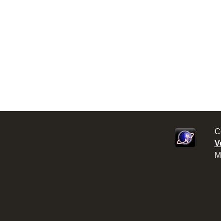
C
V
M