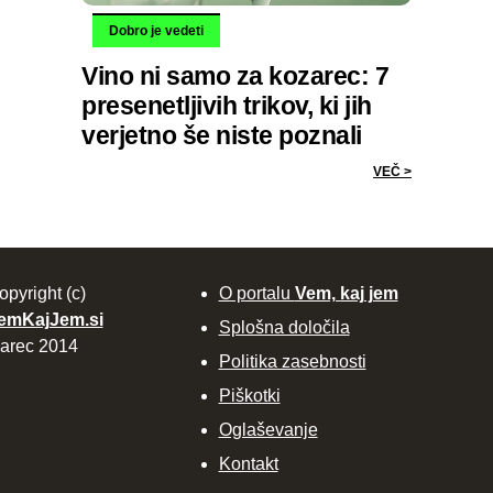
Dobro je vedeti
Vino ni samo za kozarec: 7
presenetljivih trikov, ki jih
verjetno še niste poznali
VEČ >
opyright (c)
O portalu
Vem, kaj jem
emKajJem.si
Splošna določila
arec 2014
Politika zasebnosti
Piškotki
Oglaševanje
Kontakt