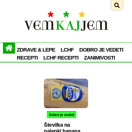
ZDRAVE & LEPE
LCHF
DOBRO JE VEDETI
RECEPTI
LCHF RECEPTI
ZANIMIVOSTI
Dobro je vedeti
Številka na
nalepki banana