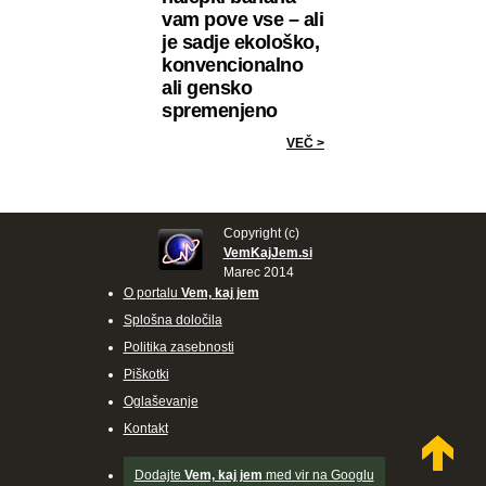
vam pove vse – ali
je sadje ekološko,
konvencionalno
ali gensko
spremenjeno
VEČ >
Copyright (c)
VemKajJem.si
Marec 2014
O portalu
Vem, kaj jem
Splošna določila
Politika zasebnosti
Piškotki
Oglaševanje
Kontakt
Dodajte
Vem, kaj jem
med vir na Googlu