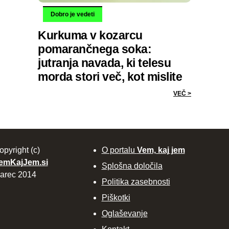
Dobro je vedeti
Kurkuma v kozarcu
pomarančnega soka:
jutranja navada, ki telesu
morda stori več, kot mislite
VEČ >
opyright (c)
O portalu
Vem, kaj jem
emKajJem.si
Splošna določila
arec 2014
Politika zasebnosti
Piškotki
Oglaševanje