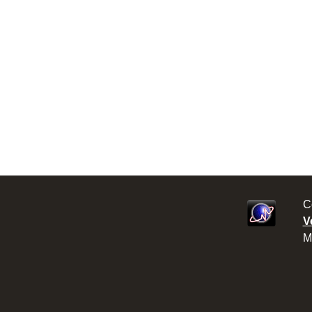
C
V
M