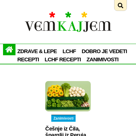
ZDRAVE & LEPE
LCHF
DOBRO JE VEDETI
RECEPTI
LCHF RECEPTI
ZANIMIVOSTI
Zanimivosti
Češnje iz Čila,
šparglji iz Peruja,