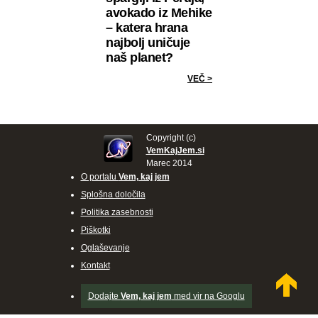
avokado iz Mehike
– katera hrana
najbolj uničuje
naš planet?
VEČ >
Copyright (c)
VemKajJem.si
Marec 2014
O portalu
Vem, kaj jem
Splošna določila
Politika zasebnosti
Piškotki
Oglaševanje
Kontakt
Dodajte
Vem, kaj jem
med vir na Googlu