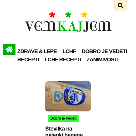
ZDRAVE & LEPE
LCHF
DOBRO JE VEDETI
RECEPTI
LCHF RECEPTI
ZANIMIVOSTI
Dobro je vedeti
Številka na
nalepki banana