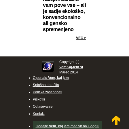
vam pove vse – ali
je sadje ekološko,
konvencionalno
ali gensko
spremenjeno
VEČ >
Copyright (c)
VemKajJem.si
Marec 2014
O portalu
Vem, kaj jem
Splošna določila
Politika zasebnosti
Piškotki
Oglaševanje
Kontakt
Dodajte
Vem, kaj jem
med vir na Googlu