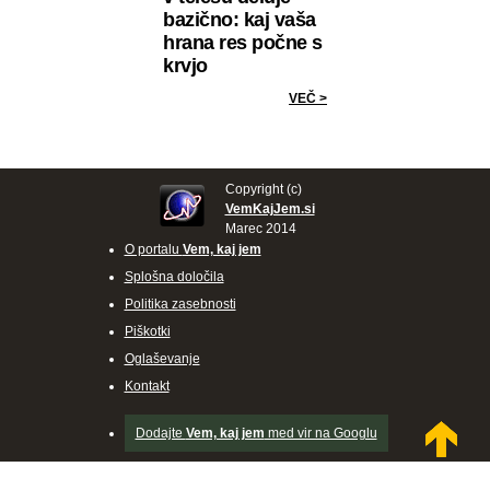
bazično: kaj vaša
hrana res počne s
krvjo
VEČ >
Copyright (c)
VemKajJem.si
Marec 2014
O portalu
Vem, kaj jem
Splošna določila
Politika zasebnosti
Piškotki
Oglaševanje
Kontakt
Dodajte
Vem, kaj jem
med vir na Googlu