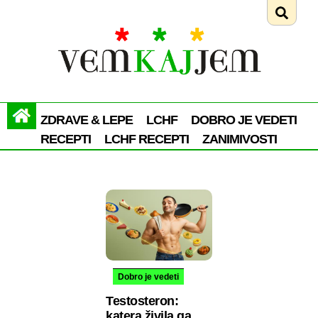
ZDRAVE & LEPE
LCHF
DOBRO JE VEDETI
RECEPTI
LCHF RECEPTI
ZANIMIVOSTI
Dobro je vedeti
Testosteron:
katera živila ga