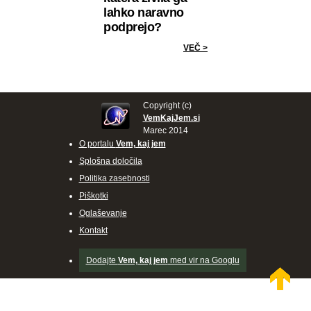
lahko naravno
podprejo?
VEČ >
Copyright (c)
VemKajJem.si
Marec 2014
O portalu
Vem, kaj jem
Splošna določila
Politika zasebnosti
Piškotki
Oglaševanje
Kontakt
Dodajte
Vem, kaj jem
med vir na Googlu