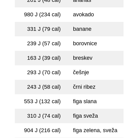
201 J (48 cal)
ananas
980 J (234 cal)
avokado
331 J (79 cal)
banane
239 J (57 cal)
borovnice
163 J (39 cal)
breskev
293 J (70 cal)
češnje
243 J (58 cal)
črni ribez
553 J (132 cal)
figa slana
310 J (74 cal)
figa sveža
904 J (216 cal)
figa zelena, sveža