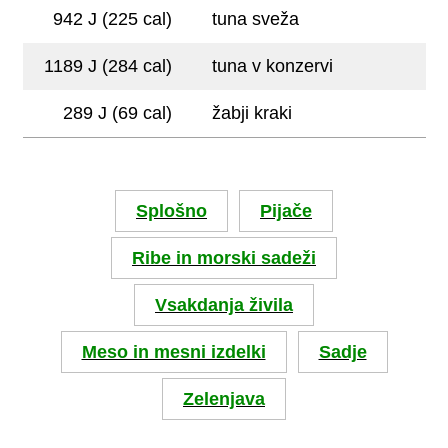
942 J (225 cal)
tuna sveža
1189 J (284 cal)
tuna v konzervi
289 J (69 cal)
žabji kraki
Splošno
Pijače
Ribe in morski sadeži
Vsakdanja živila
Meso in mesni izdelki
Sadje
Zelenjava