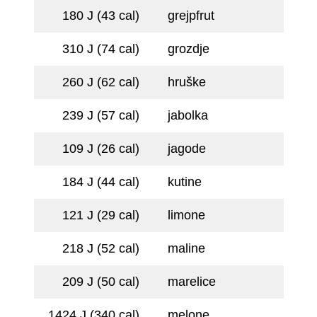
180 J (43 cal)
grejpfrut
310 J (74 cal)
grozdje
260 J (62 cal)
hruške
239 J (57 cal)
jabolka
109 J (26 cal)
jagode
184 J (44 cal)
kutine
121 J (29 cal)
limone
218 J (52 cal)
maline
209 J (50 cal)
marelice
1424 J (340 cal)
melone