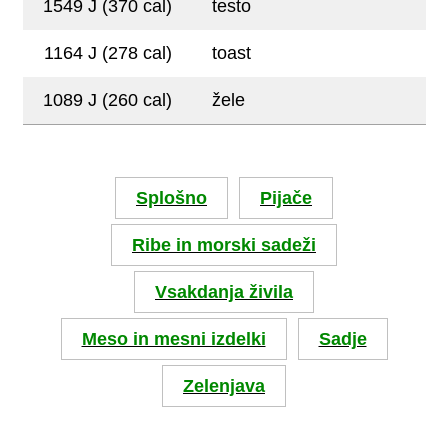
1549 J (370 cal)
testo
1164 J (278 cal)
toast
1089 J (260 cal)
žele
Splošno
Pijače
Ribe in morski sadeži
Vsakdanja živila
Meso in mesni izdelki
Sadje
Zelenjava