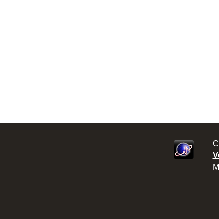
C
V
M