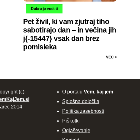
Dobro je vedeti
Pet živil, ki vam zjutraj tiho
sabotirajo dan – in večina jih
j{-15447} vsak dan brez
pomisleka
VEČ >
opyright (c)
O portalu
Vem, kaj jem
emKajJem.si
Splošna določila
arec 2014
Politika zasebnosti
Piškotki
Oglaševanje