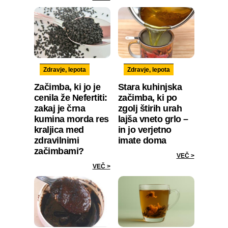
Zdravje, lepota
Zdravje, lepota
Začimba, ki jo je
Stara kuhinjska
cenila že Nefertiti:
začimba, ki po
zakaj je črna
zgolj štirih urah
kumina morda res
lajša vneto grlo –
kraljica med
in jo verjetno
zdravilnimi
imate doma
začimbami?
VEČ >
VEČ >