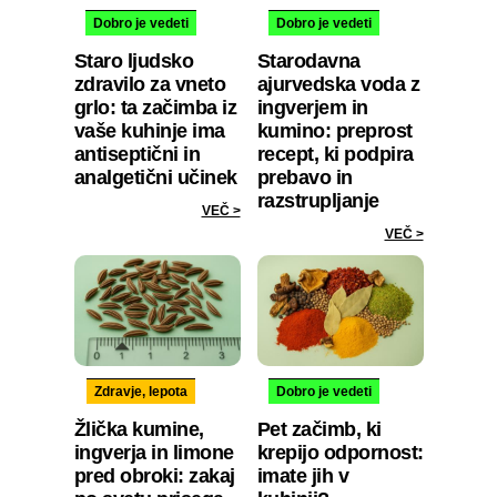
Dobro je vedeti
Dobro je vedeti
Staro ljudsko
Starodavna
zdravilo za vneto
ajurvedska voda z
grlo: ta začimba iz
ingverjem in
vaše kuhinje ima
kumino: preprost
antiseptični in
recept, ki podpira
analgetični učinek
prebavo in
razstrupljanje
VEČ >
VEČ >
Zdravje, lepota
Dobro je vedeti
Žlička kumine,
Pet začimb, ki
ingverja in limone
krepijo odpornost:
pred obroki: zakaj
imate jih v