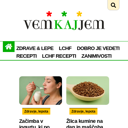
ZDRAVE & LEPE
LCHF
DOBRO JE VEDETI
RECEPTI
LCHF RECEPTI
ZANIMIVOSTI
Zdravje, lepota
Zdravje, lepota
Začimba v
Žlica kumine na
jogurtu, ki po
dan in maščoba