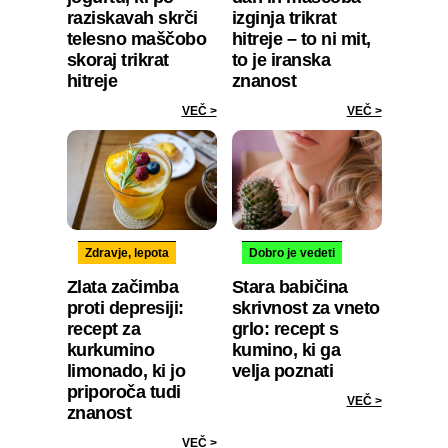
raziskavah skrči
izginja trikrat
telesno maščobo
hitreje – to ni mit,
skoraj trikrat
to je iranska
hitreje
znanost
VEČ >
VEČ >
Zdravje, lepota
Dobro je vedeti
Zlata začimba
Stara babičina
proti depresiji:
skrivnost za vneto
recept za
grlo: recept s
kurkumino
kumino, ki ga
limonado, ki jo
velja poznati
priporoča tudi
VEČ >
znanost
VEČ >