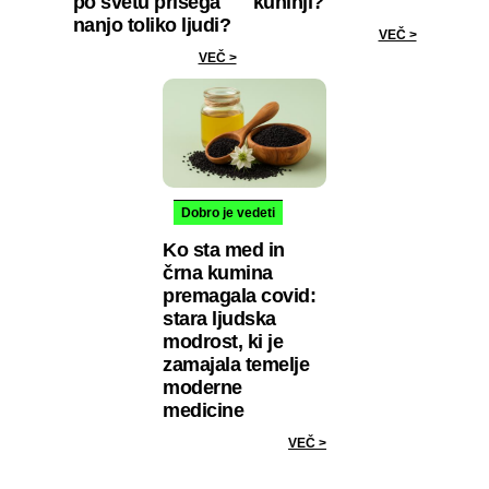
po svetu prisega
kuhinji?
nanjo toliko ljudi?
VEČ >
VEČ >
Dobro je vedeti
Ko sta med in
črna kumina
premagala covid:
stara ljudska
modrost, ki je
zamajala temelje
moderne
medicine
VEČ >