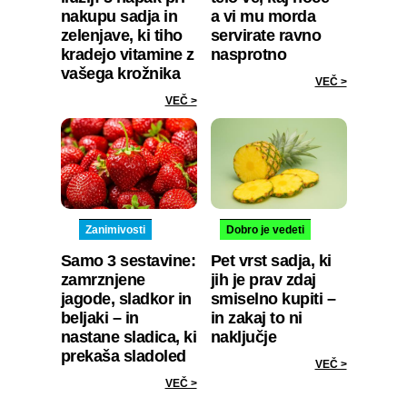
nakupu sadja in
a vi mu morda
zelenjave, ki tiho
servirate ravno
kradejo vitamine z
nasprotno
vašega krožnika
VEČ >
VEČ >
Zanimivosti
Dobro je vedeti
Samo 3 sestavine:
Pet vrst sadja, ki
zamrznjene
jih je prav zdaj
jagode, sladkor in
smiselno kupiti –
beljaki – in
in zakaj to ni
nastane sladica, ki
naključje
prekaša sladoled
VEČ >
VEČ >