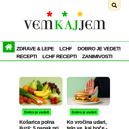
ZDRAVE & LEPE
LCHF
DOBRO JE VEDETI
RECEPTI
LCHF RECEPTI
ZANIMIVOSTI
Dobro je vedeti
Dobro je vedeti
Košarica polna
Ko vročina udari,
iluzij: 5 napak pri
telo ve, kaj hoče -