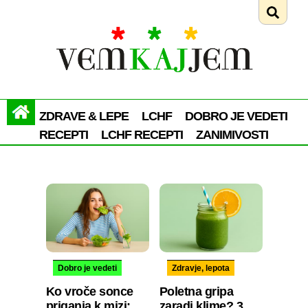
ZDRAVE & LEPE
LCHF
DOBRO JE VEDETI
RECEPTI
LCHF RECEPTI
ZANIMIVOSTI
Dobro je vedeti
Zdravje, lepota
Ko vroče sonce
Poletna gripa
priganja k mizi:
zaradi klime? 3