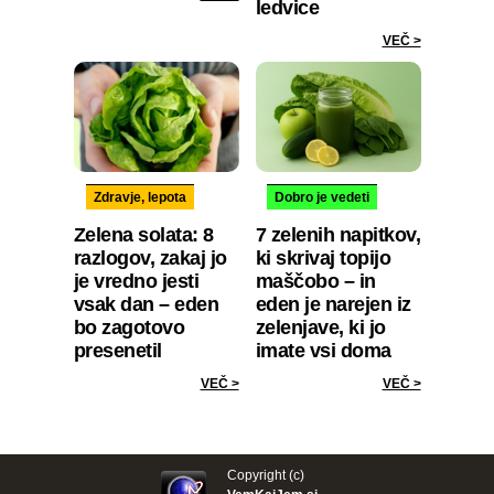
ledvice
VEČ >
Zdravje, lepota
Dobro je vedeti
Zelena solata: 8
7 zelenih napitkov,
razlogov, zakaj jo
ki skrivaj topijo
je vredno jesti
maščobo – in
vsak dan – eden
eden je narejen iz
bo zagotovo
zelenjave, ki jo
presenetil
imate vsi doma
VEČ >
VEČ >
Copyright (c)