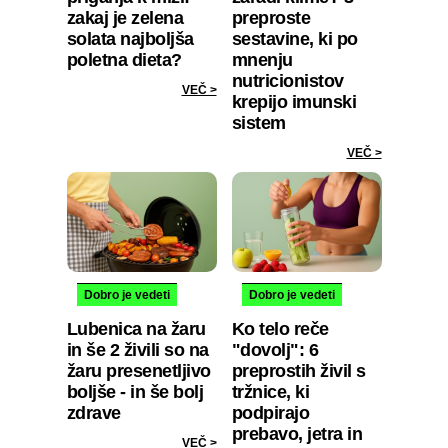
zakaj je zelena
preproste
solata najboljša
sestavine, ki po
poletna dieta?
mnenju
nutricionistov
VEČ >
krepijo imunski
sistem
VEČ >
Dobro je vedeti
Dobro je vedeti
Lubenica na žaru
Ko telo reče
in še 2 živili so na
"dovolj": 6
žaru presenetljivo
preprostih živil s
boljše - in še bolj
tržnice, ki
zdrave
podpirajo
prebavo, jetra in
VEČ >