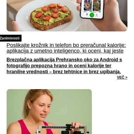
Zanimivosti
Poslikajte krožnik in telefon bo preračunal kalorije:
aplikacija z umetno inteligenco, ki oceni, kaj jeste
Brezplačna aplikacija Prehransko oko za Android s
fotografijo prepozna hrano in oceni kalorije ter
hranilne vrednosti – brez tehtnice in brez ugibanja.
VEČ >