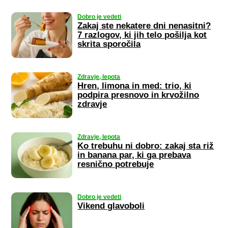
Dobro je vedeti
Zakaj ste nekatere dni nenasitni?
7 razlogov, ki jih telo pošilja kot
skrita sporočila
Zdravje, lepota
Hren, limona in med: trio, ki
podpira presnovo in krvožilno
zdravje
Zdravje, lepota
Ko trebuhu ni dobro: zakaj sta riž
in banana par, ki ga prebava
resnično potrebuje
Dobro je vedeti
Vikend glavoboli