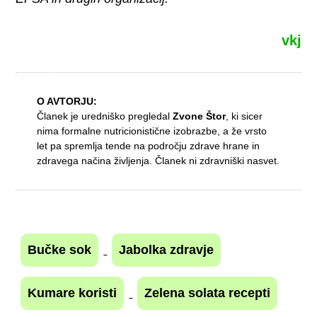
vkj
O AVTORJU:
Članek je uredniško pregledal
Zvone Štor
, ki sicer
nima formalne nutricionistične izobrazbe, a že vrsto
let pa spremlja tende na področju zdrave hrane in
zdravega načina življenja. Članek ni zdravniški nasvet.
Bučke sok
Jabolka zdravje
Kumare koristi
Zelena solata recepti