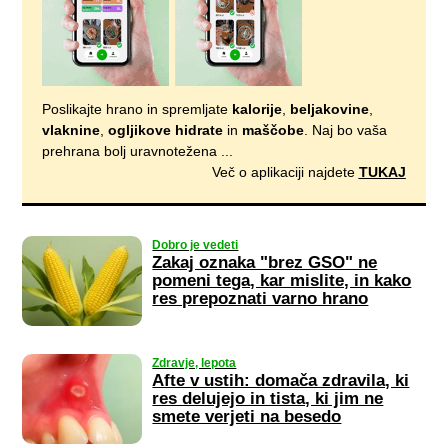
Poslikajte hrano in spremljate
kalorije
,
beljakovine
,
vlaknine
,
ogljikove hidrate
in
maščobe
. Naj bo vaša
prehrana bolj uravnotežena ...
Več o aplikaciji najdete
TUKAJ
Dobro je vedeti
Zakaj oznaka "brez GSO" ne
pomeni tega, kar mislite, in kako
res prepoznati varno hrano
Zdravje, lepota
Afte v ustih: domača zdravila, ki
res delujejo in tista, ki jim ne
smete verjeti na besedo