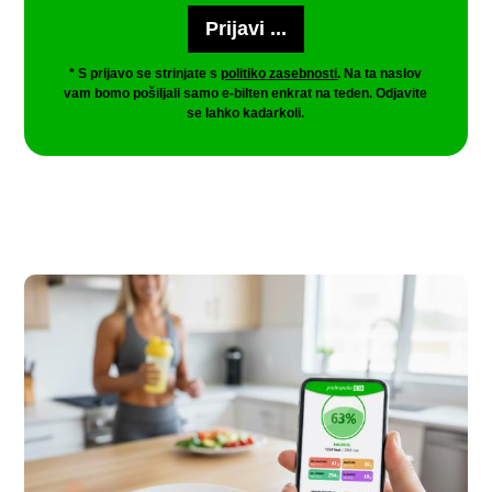
* S prijavo se strinjate s
politiko zasebnosti
. Na ta naslov
vam bomo pošiljali samo e-bilten enkrat na teden. Odjavite
se lahko kadarkoli.