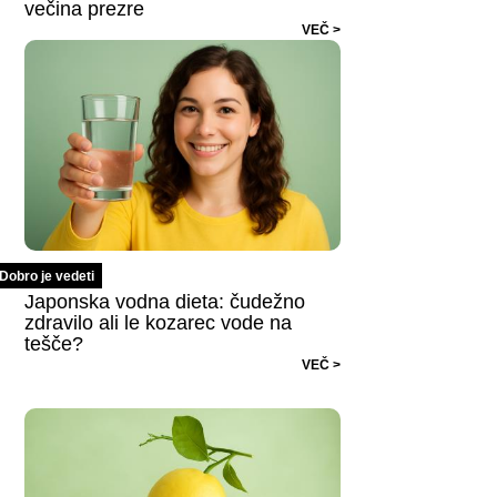
večina prezre
VEČ >
Dobro je vedeti
Japonska vodna dieta: čudežno
zdravilo ali le kozarec vode na
tešče?
VEČ >