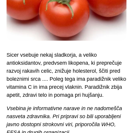
Sicer vsebuje nekaj sladkorja, a veliko
antioksidantov, predvsem likopena, ki preprečuje
razvoj rakavih celic, znižuje holesterol, ščiti pred
boleznimi srca .... Poleg tega ima paradižnik veliko
vitamina C in ima precej vlaknin. Paradižnik zbija
apetit, zdravi telo in pomaga pri hujšanju.
Vsebina je informativne narave in ne nadomešča
nasveta zdravnika. Pri pripravi so bili uporabljeni
javno dostopni strokovni viri, priporočila WHO,
EFSA in drugih organizacij.