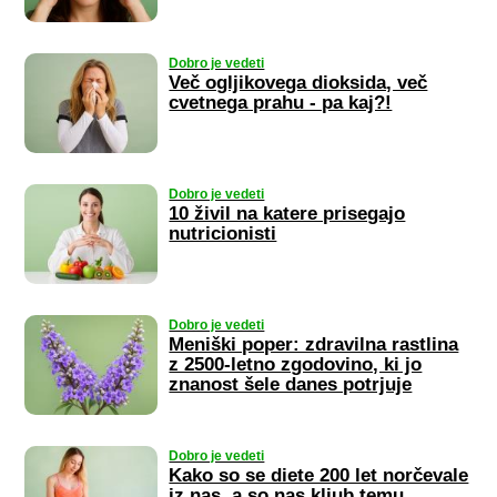
Dobro je vedeti
Več ogljikovega dioksida, več
cvetnega prahu - pa kaj?!
Dobro je vedeti
10 živil na katere prisegajo
nutricionisti
Dobro je vedeti
Meniški poper: zdravilna rastlina
z 2500-letno zgodovino, ki jo
znanost šele danes potrjuje
Dobro je vedeti
Kako so se diete 200 let norčevale
iz nas, a so nas kljub temu