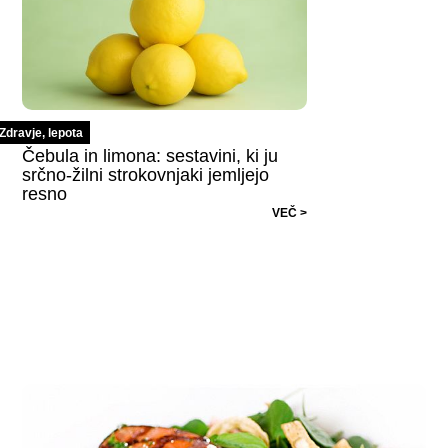
Zdravje, lepota
Čebula in limona: sestavini, ki ju
srčno-žilni strokovnjaki jemljejo
resno
VEČ >