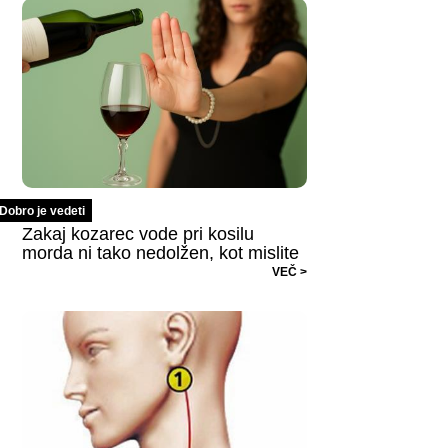
Dobro je vedeti
Zakaj kozarec vode pri kosilu
morda ni tako nedolžen, kot mislite
VEČ >