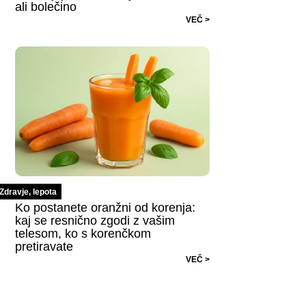
ali bolečino
VEČ >
Zdravje, lepota
Ko postanete oranžni od korenja:
kaj se resnično zgodi z vašim
telesom, ko s korenčkom
pretiravate
VEČ >