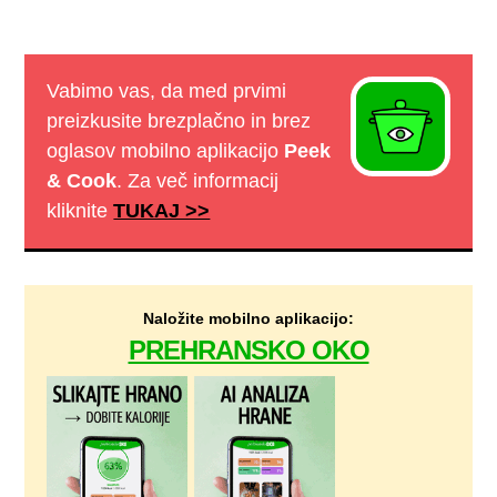
Vabimo vas, da med prvimi
preizkusite brezplačno in brez
oglasov mobilno aplikacijo
Peek
& Cook
. Za več informacij
kliknite
TUKAJ >>
Naložite mobilno aplikacijo:
PREHRANSKO OKO