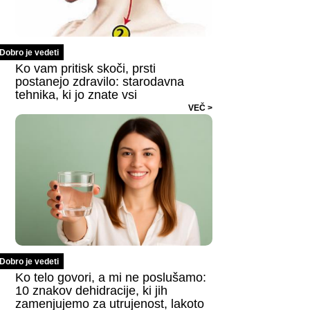
Dobro je vedeti
Ko vam pritisk skoči, prsti
postanejo zdravilo: starodavna
tehnika, ki jo znate vsi
VEČ >
Dobro je vedeti
Ko telo govori, a mi ne poslušamo:
10 znakov dehidracije, ki jih
zamenjujemo za utrujenost, lakoto