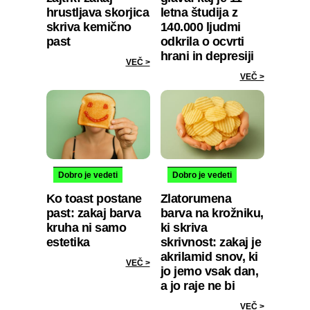
hrustljava skorjica
letna študija z
skriva kemično
140.000 ljudmi
past
odkrila o ocvrti
hrani in depresiji
VEČ >
VEČ >
Dobro je vedeti
Dobro je vedeti
Ko toast postane
Zlatorumena
past: zakaj barva
barva na krožniku,
kruha ni samo
ki skriva
estetika
skrivnost: zakaj je
akrilamid snov, ki
VEČ >
jo jemo vsak dan,
a jo raje ne bi
VEČ >