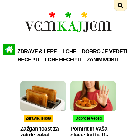
ZDRAVE & LEPE
LCHF
DOBRO JE VEDETI
RECEPTI
LCHF RECEPTI
ZANIMIVOSTI
Zdravje, lepota
Dobro je vedeti
Zažgan toast za
Pomfrit in vaša
zajtrk: zakaj
glava: kaj je 11-