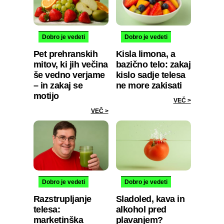
Dobro je vedeti
Dobro je vedeti
Pet prehranskih
Kisla limona, a
mitov, ki jih večina
bazično telo: zakaj
še vedno verjame
kislo sadje telesa
– in zakaj se
ne more zakisati
motijo
VEČ >
VEČ >
Dobro je vedeti
Dobro je vedeti
Razstrupljanje
Sladoled, kava in
telesa:
alkohol pred
marketinška
plavanjem?