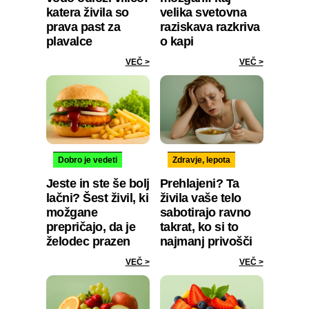
katera živila so
velika svetovna
prava past za
raziskava razkriva
plavalce
o kapi
VEČ >
VEČ >
Dobro je vedeti
Zdravje, lepota
Jeste in ste še bolj
Prehlajeni? Ta
lačni? Šest živil, ki
živila vaše telo
možgane
sabotirajo ravno
prepričajo, da je
takrat, ko si to
želodec prazen
najmanj privošči
VEČ >
VEČ >