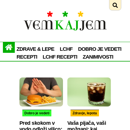
ZDRAVE & LEPE
LCHF
DOBRO JE VEDETI
RECEPTI
LCHF RECEPTI
ZANIMIVOSTI
Dobro je vedeti
Zdravje, lepota
Pred skokom v
Vaša pijača, vaši
vodo odloži vilico:
možgani: kaj