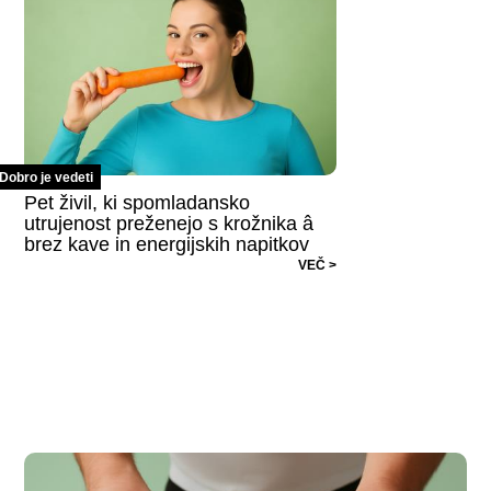
Dobro je vedeti
Pet živil, ki spomladansko
utrujenost preženejo s krožnika â
brez kave in energijskih napitkov
VEČ >