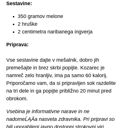
Sestavine:
350 gramov melone
2 hruške
2 centimetra naribanega ingverja
Priprava:
Vse sestavine dajte v mešalnik, dobro jih
premešajte in brez skrbi popijte. Kozarec je
namreč zelo hranljiv, ima pa samo 60 kalorij.
Priporočamo vam, da si pripravljen sok razdelite
na tri dele in ga popijte približno 20 minut pred
obrokom.
Vsebina je informativne narave in ne
nadomeĹĄÄa nasveta zdravnika. Pri pripravi so
bili uporabljeni javno dostopni strokovni viri,