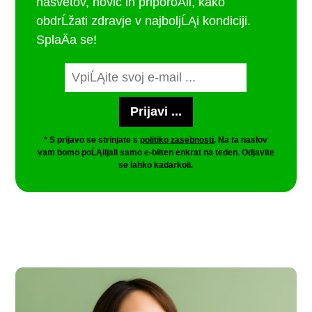
nasvetov, novic in priporoÄil, kako
obdrĹžati zdravje v najboljĹĄi kondiciji.
SplaÄa se!
* S prijavo se strinjate s
politiko zasebnosti
. Na ta naslov
vam bomo poĹĄiljali samo e-bilten enkrat na teden. Odjavite
se lahko kadarkoli.