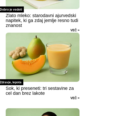
Dobro je vedeti
Zlato mleko: starodavni ajurvedski
napitek, ki ga zdaj jemlje resno tudi
znanost
VEČ >
Zdravje, lepota
Sok, ki preseneti: tri sestavine za
cel dan brez lakote
VEČ >