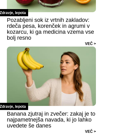
Zdravje, lepota
Pozabljeni sok iz vrtnih zakladov:
rdeča pesa, korenček in agrumi v
kozarcu, ki ga medicina vzema vse
bolj resno
VEČ >
Zdravje, lepota
Banana zjutraj in zvečer: zakaj je to
najpametnejša navada, ki jo lahko
uvedete še danes
VEČ >