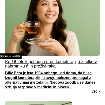
Dobro je vedeti
Ko 16-letnik pobegne pred kemoterapijo z rolko v
nahrbtniku â in preživi raka
Billy Best je leta 1994 pobegnil od doma, da bi se
izognil kemoterapiji, in svojo bolezen premagal z
alternativnimi metodami. Njegova zgodba še danes
vzbuja razprave v medicini in bioetiki.
VEČ >