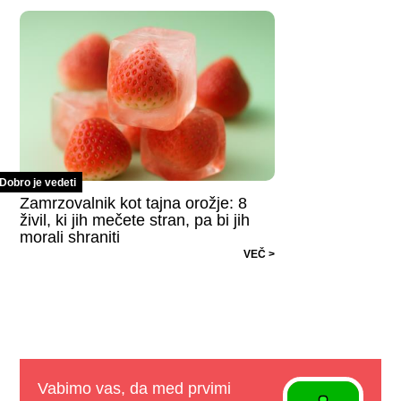
Dobro je vedeti
Zamrzovalnik kot tajna orožje: 8
živil, ki jih mečete stran, pa bi jih
morali shraniti
VEČ >
Vabimo vas, da med prvimi