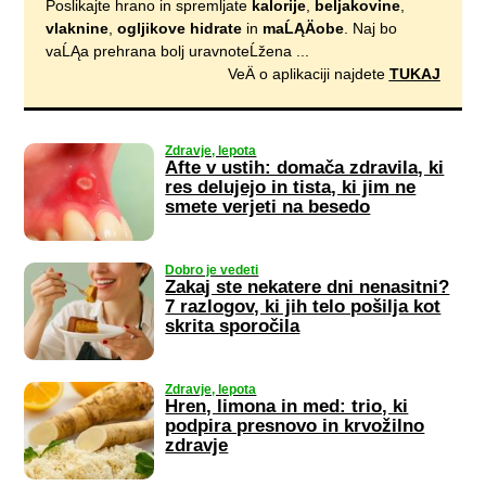
Poslikajte hrano in spremljate
kalorije
,
beljakovine
,
vlaknine
,
ogljikove hidrate
in
maĹĄÄobe
. Naj bo
vaĹĄa prehrana bolj uravnoteĹžena ...
VeÄ o aplikaciji najdete
TUKAJ
Zdravje, lepota
Afte v ustih: domača zdravila, ki
res delujejo in tista, ki jim ne
smete verjeti na besedo
Dobro je vedeti
Zakaj ste nekatere dni nenasitni?
7 razlogov, ki jih telo pošilja kot
skrita sporočila
Zdravje, lepota
Hren, limona in med: trio, ki
podpira presnovo in krvožilno
zdravje