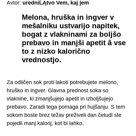
Avtor:
uredniĹĄtvo Vem, kaj jem
Melona, hruška in ingver v
mešalniku ustvarijo napitek,
bogat z vlakninami za boljšo
prebavo in manjši apetit â vse
to z nizko kalorično
vrednostjo.
Za odličen sok proti lakoti potrebujete melono,
hruško in ingver. Glavna prednost soka so
vlaknine, ki zmanjšujejo apetit in izboljšujejo
prebavo. Zaradi tega pomaga pri hujšanju. S tem
sokom boste brez težav preživeli dan četudi ste
pojedli manj kalorij, kot bi lahko.