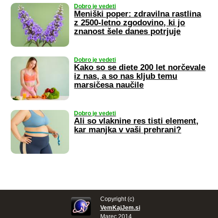
Dobro je vedeti
Meniški poper: zdravilna rastlina
z 2500-letno zgodovino, ki jo
znanost šele danes potrjuje
Dobro je vedeti
Kako so se diete 200 let norčevale
iz nas, a so nas kljub temu
marsičesa naučile
Dobro je vedeti
Ali so vlaknine res tisti element,
kar manjka v vaši prehrani?
Copyright (c)
VemKajJem.si
Marec 2014