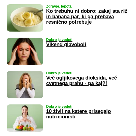
Zdravje, lepota
Ko trebuhu ni dobro: zakaj sta riž
in banana par, ki ga prebava
resnično potrebuje
Dobro je vedeti
Vikend glavoboli
Dobro je vedeti
Več ogljikovega dioksida, več
cvetnega prahu - pa kaj?!
Dobro je vedeti
10 živil na katere prisegajo
nutricionisti