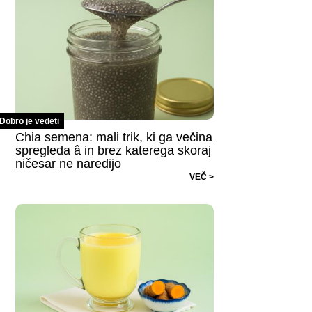
Dobro je vedeti
Chia semena: mali trik, ki ga večina
spregleda â in brez katerega skoraj
ničesar ne naredijo
VEČ >