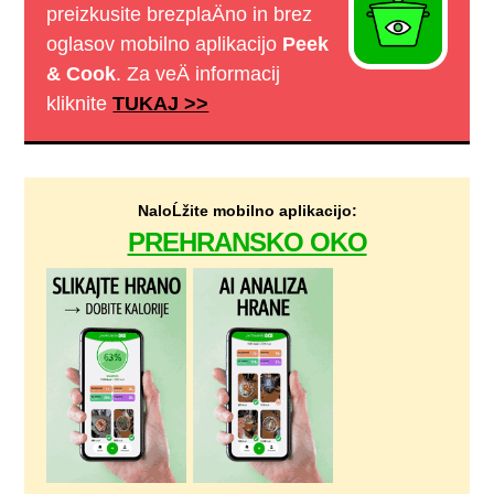
preizkusite brezplaÄno in brez
oglasov mobilno aplikacijo
Peek
& Cook
. Za veÄ informacij
kliknite
TUKAJ >>
NaloĹžite mobilno aplikacijo:
PREHRANSKO OKO