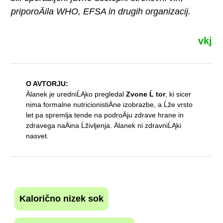
priporoÄila WHO, EFSA in drugih organizacij.
vkj
O AVTORJU:
Älanek je uredniĹĄko pregledal
Zvone Ĺ tor
, ki sicer
nima formalne nutricionistiÄne izobrazbe, a Ĺže vrsto
let pa spremlja tende na podroÄju zdrave hrane in
zdravega naÄina Ĺživljenja. Älanek ni zdravniĹĄki
nasvet.
Kalorično nizek sok