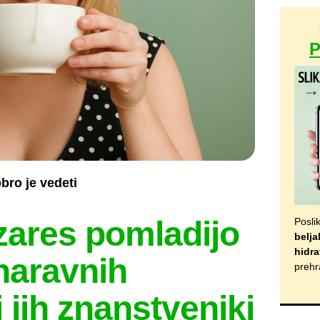
bro je vedeti
 zares pomladijo
Posli
belja
hidra
naravnih
prehr
i jih znanstveniki