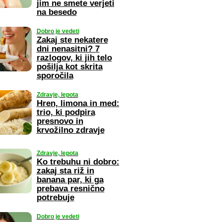
jim ne smete verjeti
na besedo
Dobro je vedeti
Zakaj ste nekatere
dni nenasitni? 7
razlogov, ki jih telo
pošilja kot skrita
sporočila
Zdravje, lepota
Hren, limona in med:
trio, ki podpira
presnovo in
krvožilno zdravje
Zdravje, lepota
Ko trebuhu ni dobro:
zakaj sta riž in
banana par, ki ga
prebava resnično
potrebuje
Dobro je vedeti