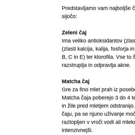
Predstavljamo vam najboljše čaj
sijočo:
Zeleni čaj
Ima veliko antioksidantov (zlas
(zlasti kalcija, kalija, fosforj
B, C in E) ter klorofila. Vse t
razstruplja in odpravlja akne.
Matcha čaj
Gre za fino mlet prah iz posebe
Matcha čaja poberejo 3 do 4 ted
in žile pred mletjem odstranijo
čaju, pa se njuno uživanje močn
raztopljen v vroči vodi ali mlek
intenzivnejši.