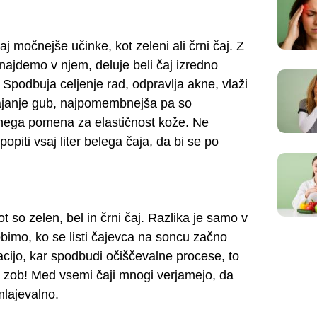
j močnejše učinke, kot zeleni ali črni čaj. Z
 najdemo v njem, deluje beli čaj izredno
 Spodbuja celjenje rad, odpravlja akne, vlaži
tajanje gub, najpomembnejša pa so
mnega pomena za elastičnost kože. Ne
opiti vsaj liter belega čaja, da bi se po
kot so zelen, bel in črni čaj. Razlika je samo v
bimo, ko se listi čajevca na soncu začno
acijo, kar spodbudi očiščevalne procese, to
in zob! Med vsemi čaji mnogi verjamejo, da
mlajevalno.