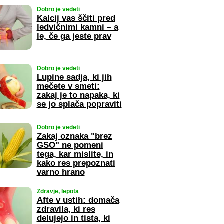
Dobro je vedeti
Kalcij vas ščiti pred
ledvičnimi kamni – a
le, če ga jeste prav
Dobro je vedeti
Lupine sadja, ki jih
mečete v smeti:
zakaj je to napaka, ki
se jo splača popraviti
Dobro je vedeti
Zakaj oznaka "brez
GSO" ne pomeni
tega, kar mislite, in
kako res prepoznati
varno hrano
Zdravje, lepota
Afte v ustih: domača
zdravila, ki res
delujejo in tista, ki