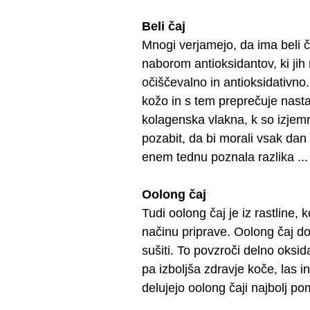
Beli čaj
Mnogi verjamejo, da ima beli ča
naborom antioksidantov, ki jih
očiščevalno in antioksidativno.
kožo in s tem preprečuje nas
kolagenska vlakna, k so izje
pozabit, da bi morali vsak dan p
enem tednu poznala razlika ...
Oolong čaj
Tudi oolong čaj je iz rastline, 
načinu priprave. Oolong čaj do
sušiti. To povzroči delno oksid
pa izboljša zdravje koče, las 
delujejo oolong čaji najbolj po