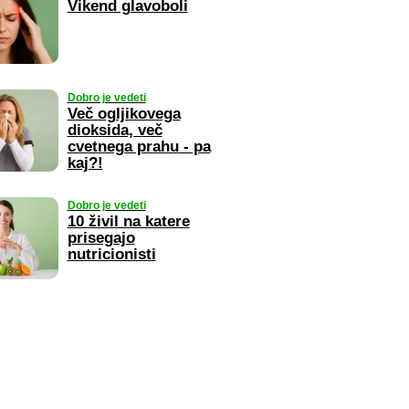
Vikend glavoboli
Dobro je vedeti
Več ogljikovega
dioksida, več
cvetnega prahu - pa
kaj?!
Dobro je vedeti
10 živil na katere
prisegajo
nutricionisti