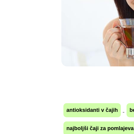
antioksidanti v čajih
b
najboljši čaji za pomlajeva