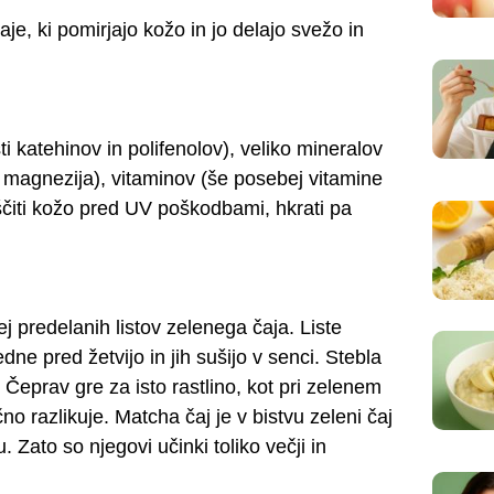
e, ki pomirjajo kožo in jo delajo svežo in
ti katehinov in polifenolov), veliko mineralov
a in magnezija), vitaminov (še posebej vitamine
o ščiti kožo pred UV poškodbami, hkrati pa
j predelanih listov zelenega čaja. Liste
ne pred žetvijo in jih sušijo v senci. Stebla
. Čeprav gre za isto rastlino, kot pri zelenem
o razlikuje. Matcha čaj je v bistvu zeleni čaj
u. Zato so njegovi učinki toliko večji in