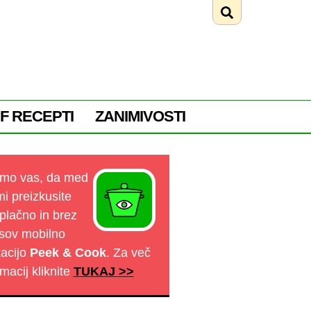
F RECEPTI
ZANIMIVOSTI
mo vas, da med
mi preizkusite
plačno in brez
sov mobilno
kacijo
Peek & Cook
. Za več
rmacij kliknite
TUKAJ >>