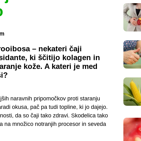
o
em
ooibosa – nekateri čaji
idante, ki ščitijo kolagen in
aranje kože. A kateri je med
ši?
jših naravnih pripomočkov proti staranju
adi okusa, pač pa tudi topline, ki jo dajejo.
sti, da so čaji tako zdravi. Skodelica tako
va na množico notranjih procesor in seveda