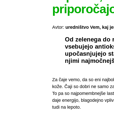
priporočaj
Avtor:
uredništvo Vem, kaj j
Od zelenega do r
vsebujejo antioks
upočasnjujejo st
njimi najmočnej
Za čaje vemo, da so eni najbol
kože. Čaji so dobri ne samo zar
To pa so najpomembnejše lastno
daje energijo, blagodejno vpli
tudi na lepoto.