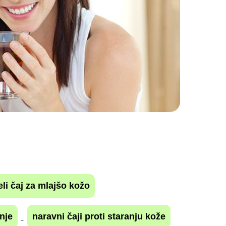
eli čaj za mlajšo kožo
nje
naravni čaji proti staranju kože