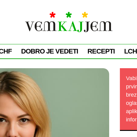
CHF
DOBRO JE VEDETI
RECEPTI
LCH
Vabi
prvi
brez
ogla
apli
info