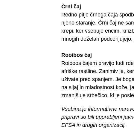
Črni čaj
Redno pitje črnega čaja spodb
njeno staranje. Črni čaj ne sam
krepi, ker vsebuje encim, ki izb
mnogih deželah podcenjujejo, 
Rooibos čaj
Roiboos čajem pravijo tudi rdeč
afriške rastline. Zanimiv je, k
uživate pred spanjem. Je bogat
na sijaj in mladostnost kože, j
zmanjšuje srbečico, ki je posle
Vsebina je informativne narav
pripravi so bili uporabljeni jav
EFSA in drugih organizacij.