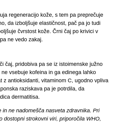
uja regeneracijo kože, s tem pa preprečuje
o, da izboljšuje elastičnost, pač pa jo tudi
oljšuje čvrstost kože. Črni čaj po krivici v
pa ne vedo zakaj.
i čaj, pridobiva pa se iz istoimenske južno
er ne vsebuje kofeina in ga edinega lahko
 z antioksidanti, vitaminom C, ugodno vpliva
aponska raziskava pa je potrdila, da
dica dermatitisa.
e in ne nadomešča nasveta zdravnika. Pri
no dostopni strokovni viri, priporočila WHO,