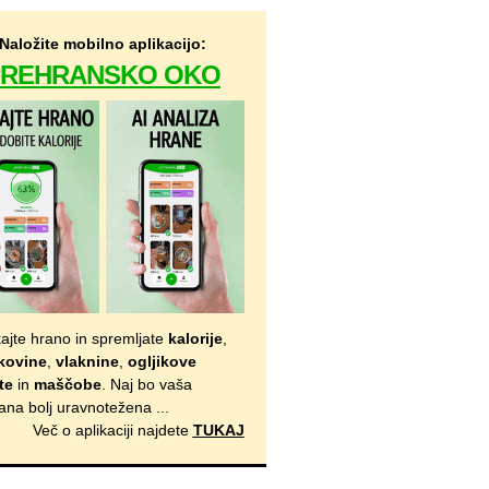
Naložite mobilno aplikacijo:
PREHRANSKO OKO
kajte hrano in spremljate
kalorije
,
kovine
,
vlaknine
,
ogljikove
te
in
maščobe
. Naj bo vaša
ana bolj uravnotežena ...
Več o aplikaciji najdete
TUKAJ