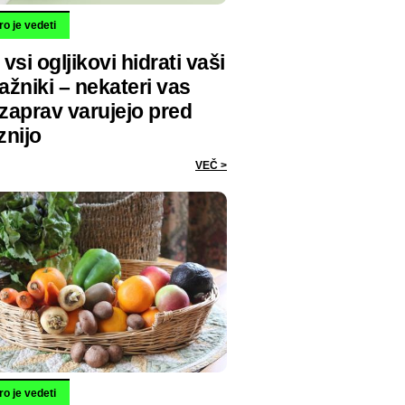
o je vedeti
vsi ogljikovi hidrati vaši
ažniki – nekateri vas
zaprav varujejo pred
znijo
VEČ >
o je vedeti