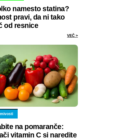
lko namesto statina?
ost pravi, da ni tako
č od resnice
VEČ >
mivosti
bite na pomaranče:
či vitamin C si naredite