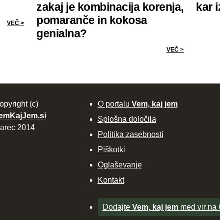
zakaj je kombinacija korenja,
kar 
pomaranče in kokosa
VEČ >
genialna?
VEČ >
opyright (c)
O portalu
Vem, kaj jem
emKajJem.si
Splošna določila
arec 2014
Politika zasebnosti
Piškotki
Oglaševanje
Kontakt
Dodajte
Vem, kaj jem
med vir na