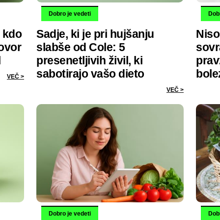
Dobro je vedeti
Dobr
: kdo
Sadje, ki je pri hujšanju
Niso 
ovor
slabše od Cole: 5
sovr
l
presenetljivih živil, ki
prav
sabotirajo vašo dieto
bole
VEČ >
VEČ >
Dobro je vedeti
Dobr