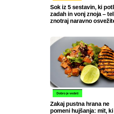
Sok iz 5 sestavin, ki pot
zadah in vonj znoja – te
znotraj naravno osvežit
Dobro je vedeti
Zakaj pustna hrana ne
pomeni hujšanja: mit, ki