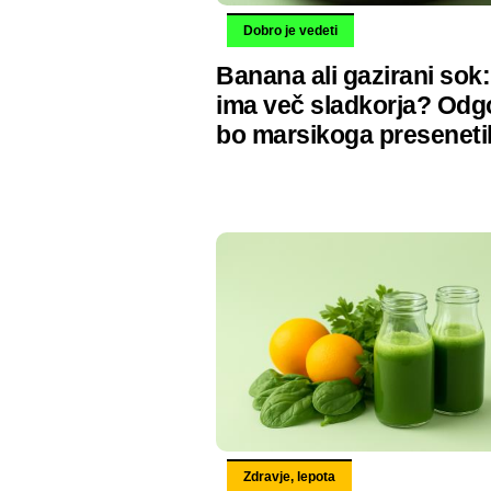
Dobro je vedeti
Banana ali gazirani sok
ima več sladkorja? Odg
bo marsikoga preseneti
Zdravje, lepota