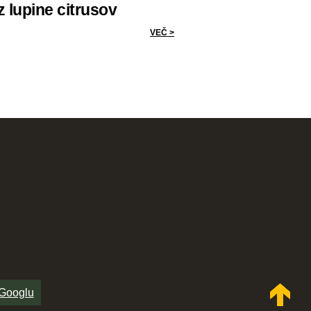
iz lupine citrusov
VEČ >
 Googlu