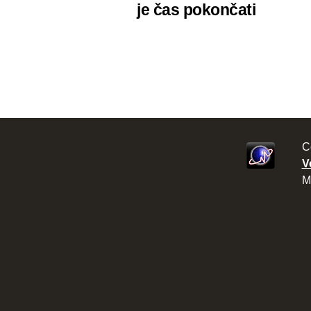
je čas pokončati
C
V
M