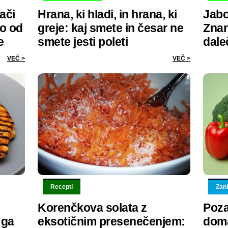
lači
Hrana, ki hladi, in hrana, ki
Jabo
lo od
greje: kaj smete in česar ne
Znan
e
smete jesti poleti
dale
VEČ >
VEČ >
Recepti
Zani
Korenčkova solata z
Poza
 ga
eksotičnim presenečenjem:
doma