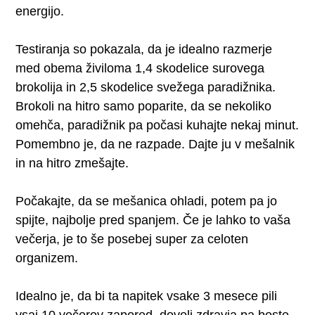
energijo.
Testiranja so pokazala, da je idealno razmerje
med obema živiloma 1,4 skodelice surovega
brokolija in 2,5 skodelice svežega paradižnika.
Brokoli na hitro samo poparite, da se nekoliko
omehča, paradižnik pa počasi kuhajte nekaj minut.
Pomembno je, da ne razpade. Dajte ju v mešalnik
in na hitro zmešajte.
Počakajte, da se mešanica ohladi, potem pa jo
spijte, najbolje pred spanjem. Če je lahko to vaša
večerja, je to še posebej super za celoten
organizem.
Idealno je, da bi ta napitek vsake 3 mesece pili
vsaj 10 večerov zapored, dovolj zdravja pa boste