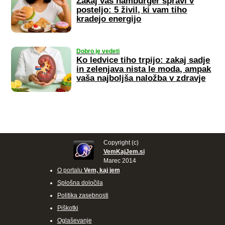
Zakaj vas hamburger spravi v
posteljo: 5 živil, ki vam tiho
kradejo energijo
Dobro je vedeti
Ko ledvice tiho trpijo: zakaj sadje
in zelenjava nista le moda, ampak
vaša najboljša naložba v zdravje
Copyright (c)
VemKajJem.si
Marec 2014
O portalu
Vem, kaj jem
Splošna določila
Politika zasebnosti
Piškotki
Oglaševanje