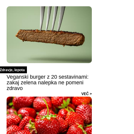
Zdravje, lepota
Veganski burger z 20 sestavinami:
zakaj zelena nalepka ne pomeni
zdravo
VEČ >