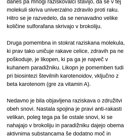
danes pa mnogi raziskovalci stavijo, da se v tej
molekuli skriva univerzalno zdravilo proti raku.
Hitro se je razvedelo, da se nenavadno velike
količine sulforafana skrivajo v brokoliju.
Druga pomembna in stokrat raziskana molekula,
ki prav tako uničuje rakave celice, zdravih pa ne
poškoduje, je likopen, ki pa ga je največ v
kuhanem paradižniku. Likopn je pomemben tudi
pri biosintezi številnih karotenoidov, vključno z
beta karotenom (gre za vitamin A).
Nedavno je bila objavljena raziskava o združitvi
obeh snovi. Nastala spojina je pravi anti-rakasti
velikan, poleg tega pa še ostale snovi, ki se
nahajajo v brokoliju in paradižniku dajejo obema
aktivnima substancama še dodatno moč in