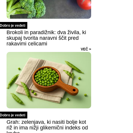
Dobro je vedeti
Brokoli in paradižnik: dva živila, ki
skupaj tvorita naravni ščit pred
rakavimi celicami
VEČ >
Dobro je vedeti
Grah: zelenjava, ki nasiti bolje kot
riž in ima nižji glikemični indeks od