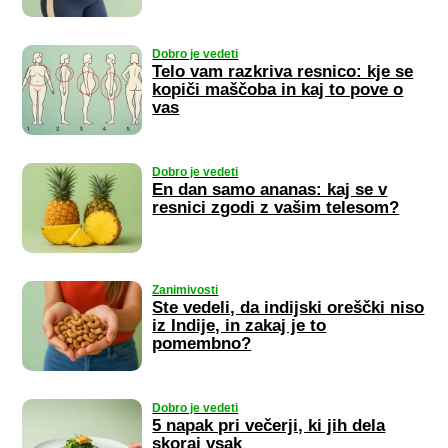
Dobro je vedeti
Telo vam razkriva resnico: kje se
kopiči maščoba in kaj to pove o
vas
Dobro je vedeti
En dan samo ananas: kaj se v
resnici zgodi z vašim telesom?
Zanimivosti
Ste vedeli, da indijski oreščki niso
iz Indije, in zakaj je to
pomembno?
Dobro je vedeti
5 napak pri večerji, ki jih dela
skoraj vsak