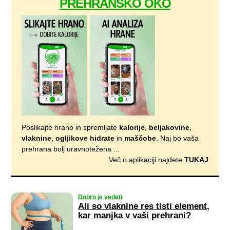
PREHRANSKO OKO
Poslikajte hrano in spremljate
kalorije
,
beljakovine
,
vlaknine
,
ogljikove hidrate
in
maščobe
. Naj bo vaša
prehrana bolj uravnotežena ...
Več o aplikaciji najdete
TUKAJ
Dobro je vedeti
Ali so vlaknine res tisti element,
kar manjka v vaši prehrani?