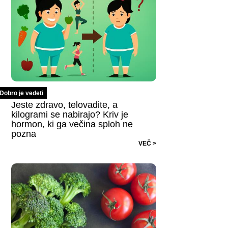
Dobro je vedeti
Jeste zdravo, telovadite, a
kilogrami se nabirajo? Kriv je
hormon, ki ga večina sploh ne
pozna
VEČ >