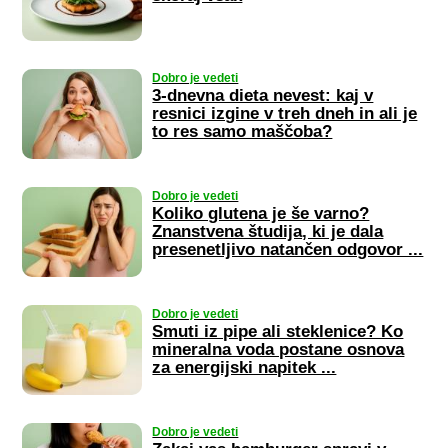
Dobro je vedeti
3-dnevna dieta nevest: kaj v
resnici izgine v treh dneh in ali je
to res samo maščoba?
Dobro je vedeti
Koliko glutena je še varno?
Znanstvena študija, ki je dala
presenetljivo natančen odgovor ...
Dobro je vedeti
Smuti iz pipe ali steklenice? Ko
mineralna voda postane osnova
za energijski napitek ...
Dobro je vedeti