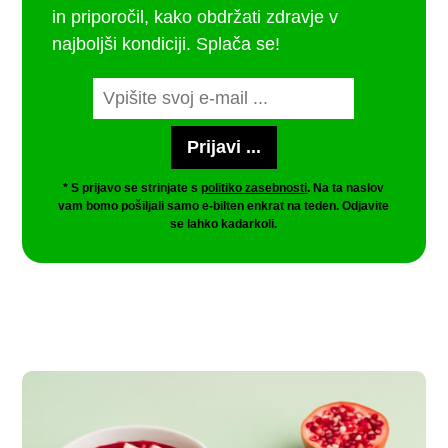
in priporočil, kako obdržati zdravje v
najboljši kondiciji. Splača se!
* S prijavo se strinjate s
politiko zasebnosti
. Na ta naslov
vam bomo pošiljali samo e-bilten enkrat na teden. Odjavite
se lahko kadarkoli.