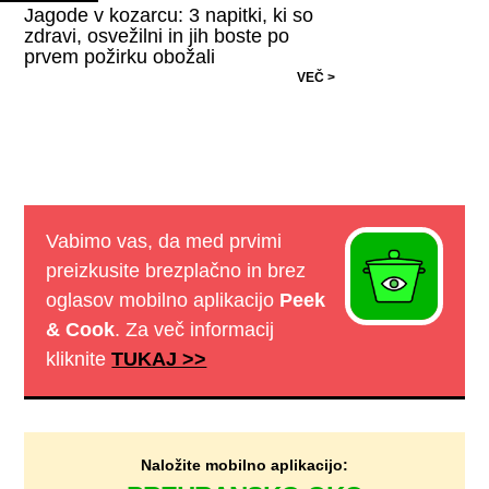
Jagode v kozarcu: 3 napitki, ki so
zdravi, osvežilni in jih boste po
prvem požirku obožali
VEČ >
Vabimo vas, da med prvimi
preizkusite brezplačno in brez
oglasov mobilno aplikacijo
Peek
& Cook
. Za več informacij
kliknite
TUKAJ >>
Naložite mobilno aplikacijo: