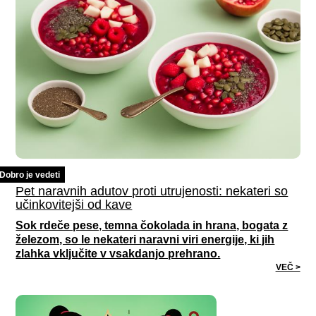
Dobro je vedeti
Pet naravnih adutov proti utrujenosti: nekateri so
učinkovitejši od kave
Sok rdeče pese, temna čokolada in hrana, bogata z
železom, so le nekateri naravni viri energije, ki jih
zlahka vključite v vsakdanjo prehrano.
VEČ >