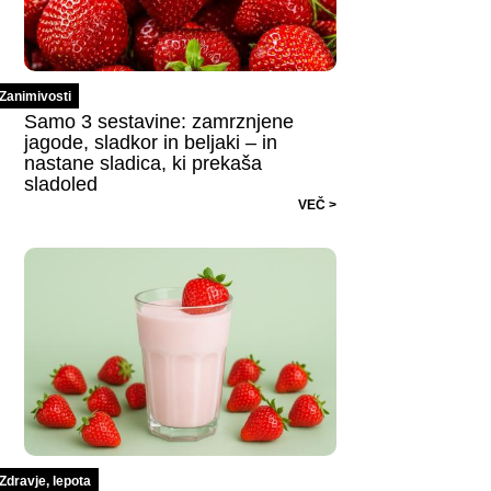
Zanimivosti
Samo 3 sestavine: zamrznjene
jagode, sladkor in beljaki – in
nastane sladica, ki prekaša
sladoled
VEČ >
Zdravje, lepota