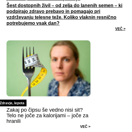
Šest dostopnih živil – od zelja do lanenih semen – ki
podpirajo zdravo prebavo in pomagajo pri
vzdrževanju telesne teže. Koliko vlaknin resnično
potrebujemo vsak dan?
VEČ >
Zdravje, lepota
Zakaj po čipsu še vedno nisi sit?
Telo ne joče za kalorijami – joče za
hranili
VEČ >