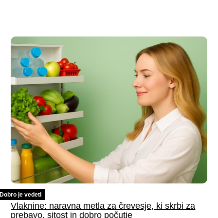
Dobro je vedeti
Vlaknine: naravna metla za črevesje, ki skrbi za
prebavo, sitost in dobro počutje