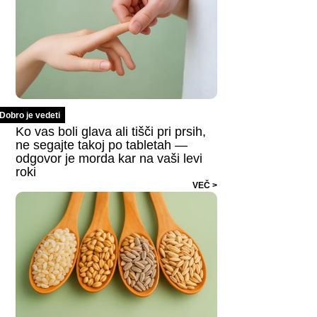
Dobro je vedeti
Ko vas boli glava ali tišči pri prsih,
ne segajte takoj po tabletah —
odgovor je morda kar na vaši levi
roki
VEČ >