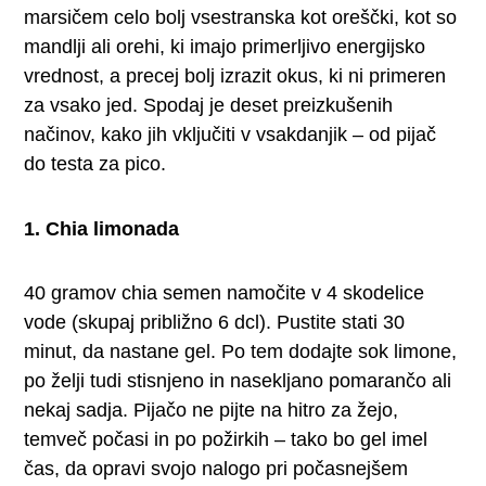
marsičem celo bolj vsestranska kot oreščki, kot so
mandlji ali orehi, ki imajo primerljivo energijsko
vrednost, a precej bolj izrazit okus, ki ni primeren
za vsako jed. Spodaj je deset preizkušenih
načinov, kako jih vključiti v vsakdanjik – od pijač
do testa za pico.
1. Chia limonada
40 gramov chia semen namočite v 4 skodelice
vode (skupaj približno 6 dcl). Pustite stati 30
minut, da nastane gel. Po tem dodajte sok limone,
po želji tudi stisnjeno in nasekljano pomarančo ali
nekaj sadja. Pijačo ne pijte na hitro za žejo,
temveč počasi in po požirkih – tako bo gel imel
čas, da opravi svojo nalogo pri počasnejšem