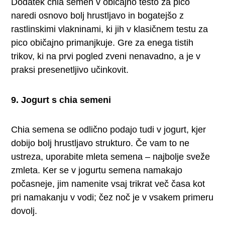
Dodatek chia semen v običajno testo za pico
naredi osnovo bolj hrustljavo in bogatejšo z
rastlinskimi vlakninami, ki jih v klasičnem testu za
pico običajno primanjkuje. Gre za enega tistih
trikov, ki na prvi pogled zveni nenavadno, a je v
praksi presenetljivo učinkovit.
9. Jogurt s chia semeni
Chia semena se odlično podajo tudi v jogurt, kjer
dobijo bolj hrustljavo strukturo. Če vam to ne
ustreza, uporabite mleta semena – najbolje sveže
zmleta. Ker se v jogurtu semena namakajo
počasneje, jim namenite vsaj trikrat več časa kot
pri namakanju v vodi; čez noč je v vsakem primeru
dovolj.