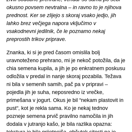
okusno povsem nevtralna – in ravno to je njihova
prednost. Ker se zlijejo s skoraj vsako jedjo, jih
lahko brez večjega napora vključimo v
vsakodnevni jedilnik, če le poznamo nekaj
preprostih trikov priprave.
Znanka, ki si je pred časom omislila bolj
uravnoteženo prehrano, mi je nekoč potožila, da je
chia semena kupila, a jih je po enkratnem poskusu
odložila v predal in nanje skoraj pozabila. Težava
ni bila v semenih samih, pač pa v pripravi –
pojedla jih je suha, neposredno iz vrečke,
primešana v jogurt. Okus je bil "nekam plastovit in
pust", kot je rekla sama. Ko je nekaj tednov
pozneje semena prvič pravilno namočila in jih
dodala v jutranjo kašo, je bila razlika opazna:
tekstura je bila prijetnejša, občutek sitosti pa je