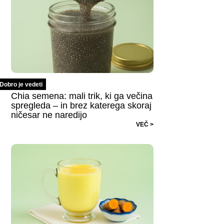
Dobro je vedeti
Chia semena: mali trik, ki ga večina
spregleda – in brez katerega skoraj
ničesar ne naredijo
VEČ >