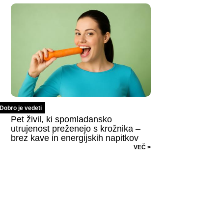
Dobro je vedeti
Pet živil, ki spomladansko
utrujenost preženejo s krožnika –
brez kave in energijskih napitkov
VEČ >