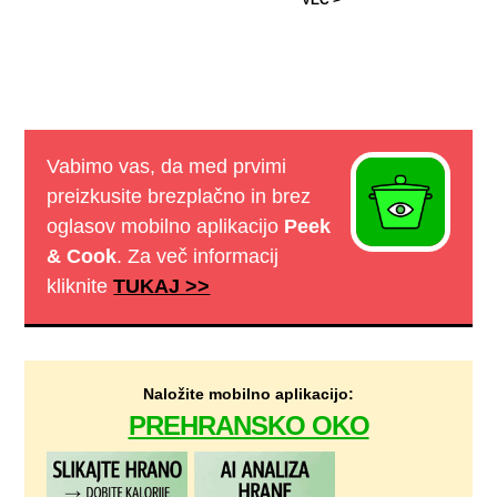
Vabimo vas, da med prvimi
preizkusite brezplačno in brez
oglasov mobilno aplikacijo
Peek
& Cook
. Za več informacij
kliknite
TUKAJ >>
Naložite mobilno aplikacijo:
PREHRANSKO OKO