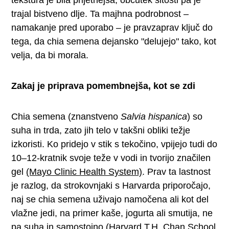
trajal bistveno dlje. Ta majhna podrobnost –
namakanje pred uporabo – je pravzaprav ključ do
tega, da chia semena dejansko "delujejo" tako, kot
velja, da bi morala.
Zakaj je priprava pomembnejša, kot se zdi
Chia semena (znanstveno
Salvia hispanica
) so
suha in trda, zato jih telo v takšni obliki težje
izkoristi. Ko pridejo v stik s tekočino, vpijejo tudi do
10–12-kratnik svoje teže v vodi in tvorijo značilen
gel
(Mayo Clinic Health System)
. Prav ta lastnost
je razlog, da strokovnjaki s Harvarda priporočajo,
naj se chia semena uživajo namočena ali kot del
vlažne jedi, na primer kaše, jogurta ali smutija, ne
pa suha in samostojno
(Harvard T.H. Chan School