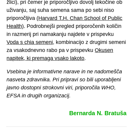
žlici), pri čemer je priporočljivo dovolj tekočine ob
uživanju, saj suha semena sama po sebi niso
priporočljiva
(Harvard T.H. Chan School of Public
Health)
. Podrobnejši pregled priporočenih količin
in razmerij pri namakanju najdete v prispevku
Voda s chia semeni
, kombinacijo z drugimi semeni
za vsakodnevno rabo pa v prispevku
Okusen
napitek, ki premaga vsako lakoto
.
Vsebina je informativne narave in ne nadomešča
nasveta zdravnika. Pri pripravi so bili uporabljeni
javno dostopni strokovni viri, priporočila WHO,
EFSA in drugih organizacij.
Bernarda N. Bratuša