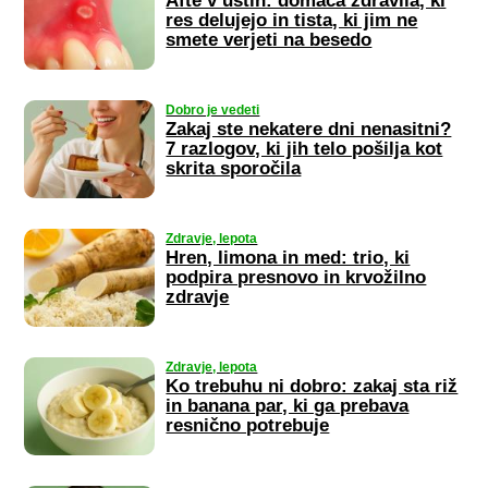
Afte v ustih: domača zdravila, ki
res delujejo in tista, ki jim ne
smete verjeti na besedo
Dobro je vedeti
Zakaj ste nekatere dni nenasitni?
7 razlogov, ki jih telo pošilja kot
skrita sporočila
Zdravje, lepota
Hren, limona in med: trio, ki
podpira presnovo in krvožilno
zdravje
Zdravje, lepota
Ko trebuhu ni dobro: zakaj sta riž
in banana par, ki ga prebava
resnično potrebuje