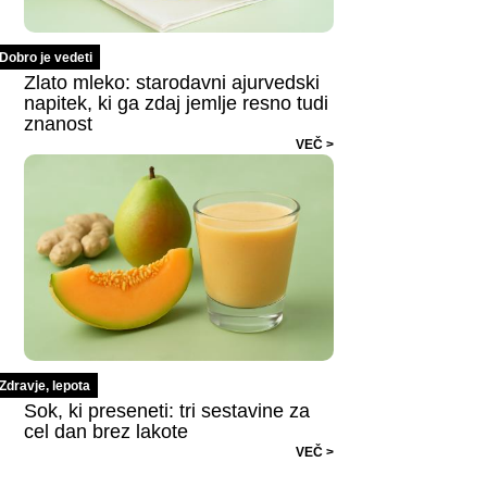
Dobro je vedeti
Zlato mleko: starodavni ajurvedski
napitek, ki ga zdaj jemlje resno tudi
znanost
VEČ >
Zdravje, lepota
Sok, ki preseneti: tri sestavine za
cel dan brez lakote
VEČ >