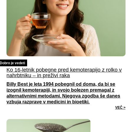
Dobro je vedeti
Ko 16-letnik pobegne pred kemoterapijo z rolko v
nahrbtniku – in preživi raka
Billy Best je leta 1994 pobegnil od doma, da bi se
izognil kemoterapiji, in svojo bolezen premagal z
alternativnimi metodami. Njegova zgodba še danes
vzbuja razprave v medicini in bioetiki.
VEČ >