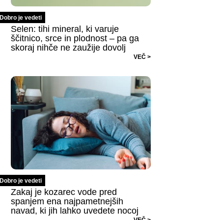
Dobro je vedeti
Selen: tihi mineral, ki varuje
ščitnico, srce in plodnost – pa ga
skoraj nihče ne zaužije dovolj
VEČ >
Dobro je vedeti
Zakaj je kozarec vode pred
spanjem ena najpametnejših
navad, ki jih lahko uvedete nocoj
VEČ >