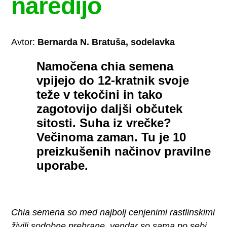
naredijo
Avtor:
Bernarda N. Bratuša, sodelavka
Namočena chia semena
vpijejo do 12-kratnik svoje
teže v tekočini in tako
zagotovijo daljši občutek
sitosti. Suha iz vrečke?
Večinoma zaman. Tu je 10
preizkušenih načinov pravilne
uporabe.
Chia semena so med najbolj cenjenimi rastlinskimi
živili sodobne prehrane, vendar so sama po sebi