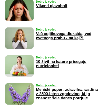
Dobro je vedeti
Vikend glavoboli
Dobro je vedeti
Več ogljikovega dioksida, več
cvetnega prahu - pa kaj?!
Dobro je vedeti
10 živil na katere prisegajo
nutricionisti
Dobro je vedeti
Meniški poper: zdravilna rastlina
z 2500-letno zgodovino, ki jo
znanost šele danes potrjuje