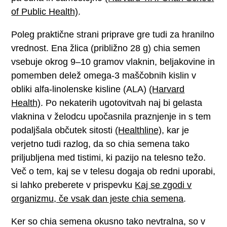
of Public Health)
.
Poleg praktične strani priprave gre tudi za hranilno
vrednost. Ena žlica (približno 28 g) chia semen
vsebuje okrog 9–10 gramov vlaknin, beljakovine in
pomemben delež omega-3 maščobnih kislin v
obliki alfa-linolenske kisline (ALA)
(Harvard
Health)
. Po nekaterih ugotovitvah naj bi gelasta
vlaknina v želodcu upočasnila praznjenje in s tem
podaljšala občutek sitosti
(Healthline)
, kar je
verjetno tudi razlog, da so chia semena tako
priljubljena med tistimi, ki pazijo na telesno težo.
Več o tem, kaj se v telesu dogaja ob redni uporabi,
si lahko preberete v prispevku
Kaj se zgodi v
organizmu, če vsak dan jeste chia semena
.
Ker so chia semena okusno tako nevtralna, so v