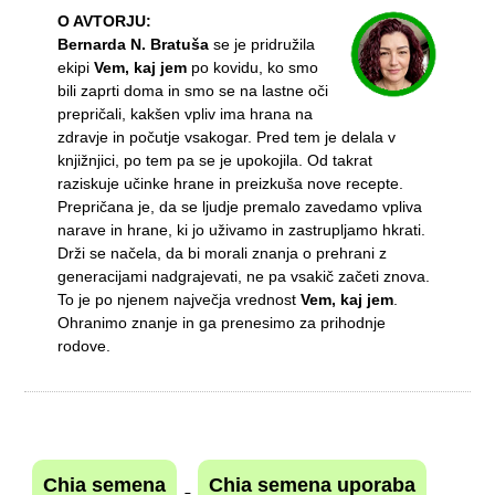
O AVTORJU:
Bernarda N. Bratuša
se je pridružila
ekipi
Vem, kaj jem
po kovidu, ko smo
bili zaprti doma in smo se na lastne oči
prepričali, kakšen vpliv ima hrana na
zdravje in počutje vsakogar. Pred tem je delala v
knjižnjici, po tem pa se je upokojila. Od takrat
raziskuje učinke hrane in preizkuša nove recepte.
Prepričana je, da se ljudje premalo zavedamo vpliva
narave in hrane, ki jo uživamo in zastrupljamo hkrati.
Drži se načela, da bi morali znanja o prehrani z
generacijami nadgrajevati, ne pa vsakič začeti znova.
To je po njenem največja vrednost
Vem, kaj jem
.
Ohranimo znanje in ga prenesimo za prihodnje
rodove.
Chia semena
Chia semena uporaba