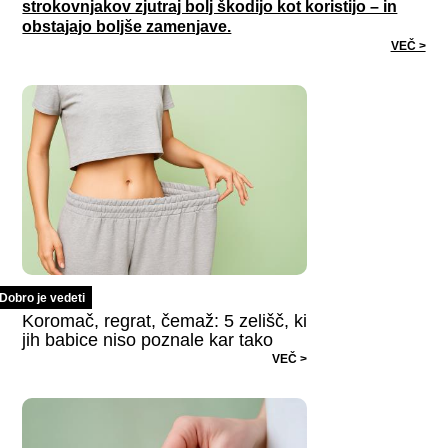
strokovnjakov zjutraj bolj škodijo kot koristijo – in
obstajajo boljše zamenjave.
VEČ >
Dobro je vedeti
Koromač, regrat, čemaž: 5 zelišč, ki
jih babice niso poznale kar tako
VEČ >