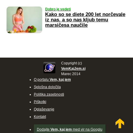
Dobro je vedeti
Kako so se diete 200 let norčevale
iz nas, a so nas kljub temu
marsičesa naučile
Copyright (c)
VemKajJem.si
Marec 2014
O portalu
Vem, kaj jem
Splošna določila
Politika zasebnosti
Piškotki
Oglaševanje
Kontakt
Dodajte
Vem, kaj jem
med vir na Googlu