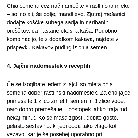
Chia semena čez noč namočite v rastlinsko mleko
– sojino ali, še bolje, mandljevo. Zjutraj mešanici
dodajte koščke suhega sadja in naribanih
oreščkov, da nastane okusna kaša. Podobno
kombinacijo, le z dodatkom kakava, najdete v
prispevku
Kakavov puding iz chia semen
.
4. Jajčni nadomestek v receptih
Če se izogibate jedem z jajci, so mleta chia
semena dober rastlinski nadomestek. Za eno jajce
primešajte 1 žlico zmletih semen in 3 žlice vode,
nato dobro premešajte – postopek lahko traja tudi
nekaj minut. Ko se masa zgosti, dobite gosto,
gelasto sestavino, ki jedi doda tako vlago kot
vezavo, kar je še posebej uporabno pri