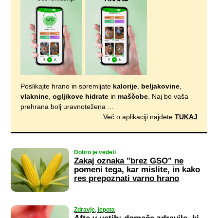
Poslikajte hrano in spremljate
kalorije
,
beljakovine
,
vlaknine
,
ogljikove hidrate
in
maščobe
. Naj bo vaša
prehrana bolj uravnotežena ...
Več o aplikaciji najdete
TUKAJ
Dobro je vedeti
Zakaj oznaka "brez GSO" ne
pomeni tega, kar mislite, in kako
res prepoznati varno hrano
Zdravje, lepota