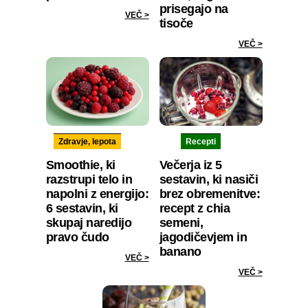
prisegajo na
VEČ >
tisoče
VEČ >
Zdravje, lepota
Recepti
Smoothie, ki
Večerja iz 5
razstrupi telo in
sestavin, ki nasiči
napolni z energijo:
brez obremenitve:
6 sestavin, ki
recept z chia
skupaj naredijo
semeni,
pravo čudo
jagodičevjem in
banano
VEČ >
VEČ >