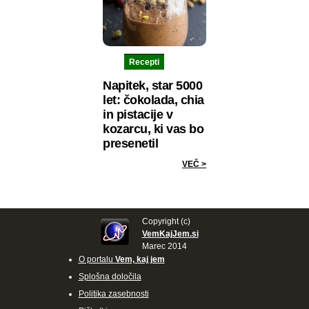
Recepti
Napitek, star 5000
let: čokolada, chia
in pistacije v
kozarcu, ki vas bo
presenetil
VEČ >
Copyright (c)
VemKajJem.si
Marec 2014
O portalu
Vem, kaj jem
Splošna določila
Politika zasebnosti