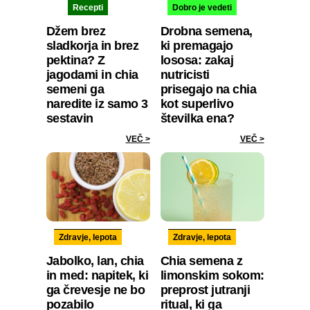
Recepti
Dobro je vedeti
Džem brez
Drobna semena,
sladkorja in brez
ki premagajo
pektina? Z
lososa: zakaj
jagodami in chia
nutricisti
semeni ga
prisegajo na chia
naredite iz samo 3
kot superlivo
sestavin
številka ena?
VEČ >
VEČ >
Zdravje, lepota
Zdravje, lepota
Jabolko, lan, chia
Chia semena z
in med: napitek, ki
limonskim sokom:
ga črevesje ne bo
preprost jutranji
pozabilo
ritual, ki ga