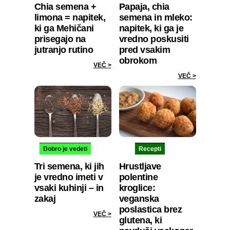
Chia semena +
Papaja, chia
limona = napitek,
semena in mleko:
ki ga Mehičani
napitek, ki ga je
prisegajo na
vredno poskusiti
jutranjo rutino
pred vsakim
obrokom
VEČ >
VEČ >
Dobro je vedeti
Recepti
Tri semena, ki jih
Hrustljave
je vredno imeti v
polentine
vsaki kuhinji – in
kroglice:
zakaj
veganska
poslastica brez
VEČ >
glutena, ki