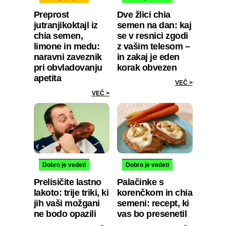
Preprost
Dve žlici chia
jutranjikoktajl iz
semen na dan: kaj
chia semen,
se v resnici zgodi
limone in medu:
z vašim telesom –
naravni zaveznik
in zakaj je eden
pri obvladovanju
korak obvezen
apetita
VEČ >
VEČ >
Dobro je vedeti
Dobro je vedeti
Prelisičite lastno
Palačinke s
lakoto: trije triki, ki
korenčkom in chia
jih vaši možgani
semeni: recept, ki
ne bodo opazili
vas bo presenetil