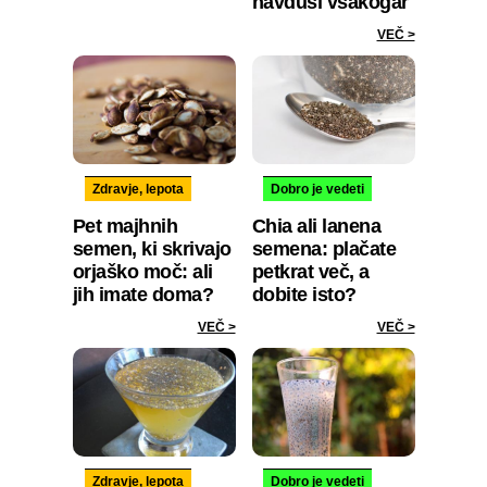
navduši vsakogar
VEČ >
Zdravje, lepota
Dobro je vedeti
Pet majhnih
Chia ali lanena
semen, ki skrivajo
semena: plačate
orjaško moč: ali
petkrat več, a
jih imate doma?
dobite isto?
VEČ >
VEČ >
Zdravje, lepota
Dobro je vedeti