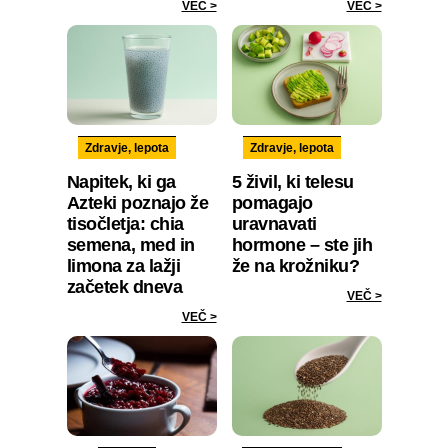
VEČ >
VEČ >
Zdravje, lepota
Zdravje, lepota
Napitek, ki ga
5 živil, ki telesu
Azteki poznajo že
pomagajo
tisočletja: chia
uravnavati
semena, med in
hormone – ste jih
limona za lažji
že na krožniku?
začetek dneva
VEČ >
VEČ >