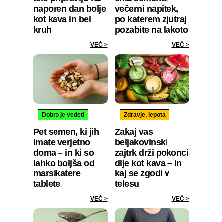
naporen dan bolje
večerni napitek,
kot kava in bel
po katerem zjutraj
kruh
pozabite na lakoto
VEČ >
VEČ >
Dobro je vedeti
Zdravje, lepota
Pet semen, ki jih
Zakaj vas
imate verjetno
beljakovinski
doma – in ki so
zajtrk drži pokonci
lahko boljša od
dlje kot kava – in
marsikatere
kaj se zgodi v
tablete
telesu
VEČ >
VEČ >