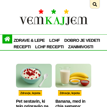
ZDRAVE & LEPE
LCHF
DOBRO JE VEDETI
RECEPTI
LCHF RECEPTI
ZANIMIVOSTI
Zdravje, lepota
Zdravje, lepota
Pet sestavin, ki
Banana, med in
telo pripravijo na
chia semena: