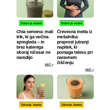
Dobro je vedeti
Dobro je vedeti
Chia semena: mali
Črevesna metla iz
trik, ki ga večina
mešalnika:
spregleda – in
preprost jutranji
brez katerega
napitek, ki
skoraj ničesar ne
pomaga telesu pri
naredijo
naravnem
čiščenju
VEČ >
VEČ >
Zdravje, lepota
Zdravje, lepota