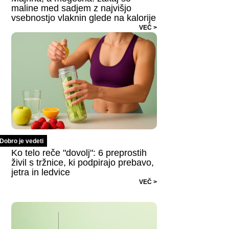
maline med sadjem z najvišjo
vsebnostjo vlaknin glede na kalorije
VEČ >
Dobro je vedeti
Ko telo reče "dovolj": 6 preprostih
živil s tržnice, ki podpirajo prebavo,
jetra in ledvice
VEČ >