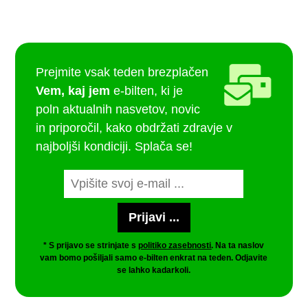
Prejmite vsak teden brezplačen
Vem, kaj jem
e-bilten, ki je
poln aktualnih nasvetov, novic
in priporočil, kako obdržati zdravje v
najboljši kondiciji. Splača se!
* S prijavo se strinjate s
politiko zasebnosti
. Na ta naslov
vam bomo pošiljali samo e-bilten enkrat na teden. Odjavite
se lahko kadarkoli.