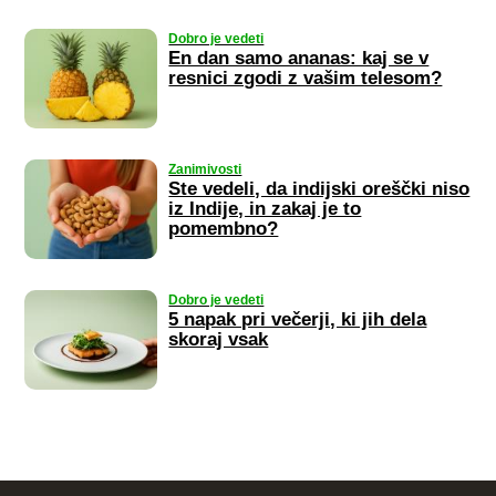
Dobro je vedeti
En dan samo ananas: kaj se v
resnici zgodi z vašim telesom?
Zanimivosti
Ste vedeli, da indijski oreščki niso
iz Indije, in zakaj je to
pomembno?
Dobro je vedeti
5 napak pri večerji, ki jih dela
skoraj vsak