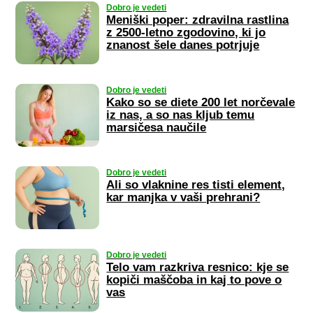
Dobro je vedeti
Meniški poper: zdravilna rastlina
z 2500-letno zgodovino, ki jo
znanost šele danes potrjuje
Dobro je vedeti
Kako so se diete 200 let norčevale
iz nas, a so nas kljub temu
marsičesa naučile
Dobro je vedeti
Ali so vlaknine res tisti element,
kar manjka v vaši prehrani?
Dobro je vedeti
Telo vam razkriva resnico: kje se
kopiči maščoba in kaj to pove o
vas