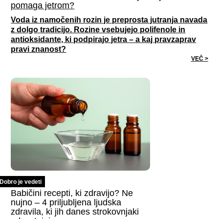
pomaga jetrom?
Voda iz namočenih rozin je preprosta jutranja navada
z dolgo tradicijo. Rozine vsebujejo polifenole in
antioksidante, ki podpirajo jetra – a kaj pravzaprav
pravi znanost?
VEČ >
Dobro je vedeti
Babičini recepti, ki zdravijo? Ne
nujno – 4 priljubljena ljudska
zdravila, ki jih danes strokovnjaki