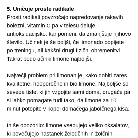
5. Uničuje proste radikale
Prosti radikali povzročajo napredovanje rakavih
bolezni, vitamin C pa v telesu deluje
antioksidacijsko, kar pomeni, da zmanjšuje njihovo
število. Učinek je še boljši, če limonado popijete
po treningu, ali kakšni drugi fizični obremenitvi.
Takrat bodo učinki limone najboljši.
Največji problem pri limonah je, kako dobiti zares
kvalitetne, neoporečne in bio limone. Najboljše so
seveda tiste, ki jih vzgojite sami doma, drugače pa
si lahko pomagate tudi tako, da limone za 10
minut potopite v kopel domačega jabolčnega kisa.
In še opozorilo: limone vsebujejo veliko oksalatov,
ki povečujejo nastanek želodčnih in žolčnih