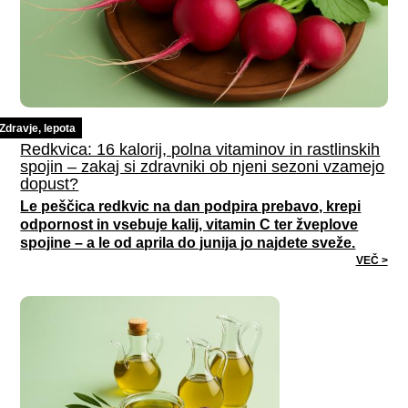
Zdravje, lepota
Redkvica: 16 kalorij, polna vitaminov in rastlinskih
spojin – zakaj si zdravniki ob njeni sezoni vzamejo
dopust?
Le peščica redkvic na dan podpira prebavo, krepi
odpornost in vsebuje kalij, vitamin C ter žveplove
spojine – a le od aprila do junija jo najdete sveže.
VEČ >