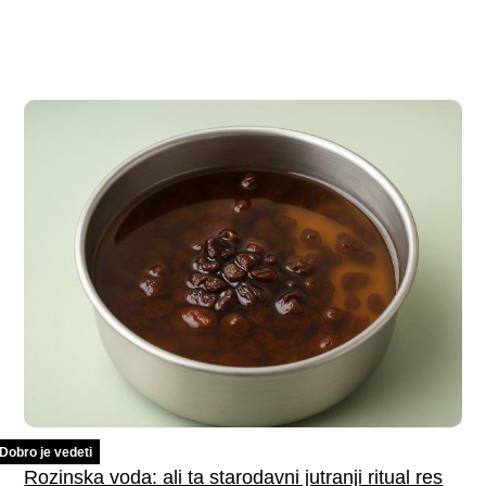
Dobro je vedeti
Rozinska voda: ali ta starodavni jutranji ritual res