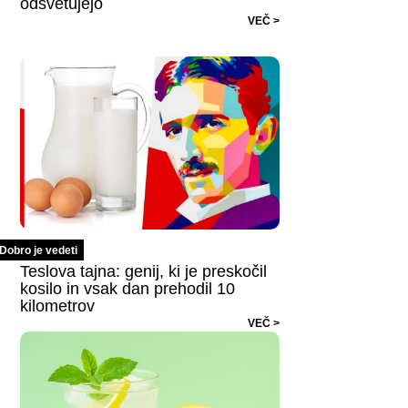
odsvetujejo
VEČ >
Dobro je vedeti
Teslova tajna: genij, ki je preskočil
kosilo in vsak dan prehodil 10
kilometrov
VEČ >