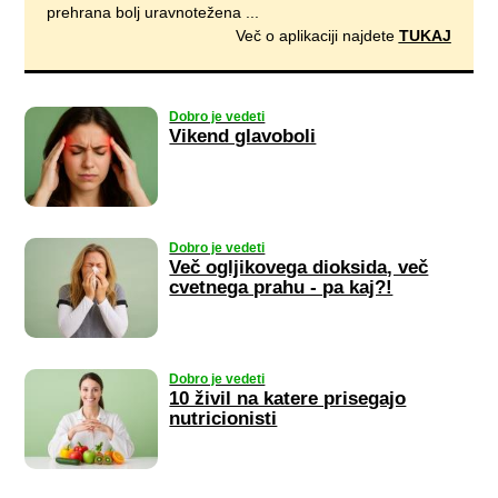
prehrana bolj uravnotežena ...
Več o aplikaciji najdete
TUKAJ
Dobro je vedeti
Vikend glavoboli
Dobro je vedeti
Več ogljikovega dioksida, več
cvetnega prahu - pa kaj?!
Dobro je vedeti
10 živil na katere prisegajo
nutricionisti