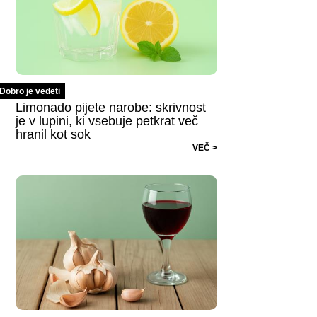
Dobro je vedeti
Limonado pijete narobe: skrivnost
je v lupini, ki vsebuje petkrat več
hranil kot sok
VEČ >