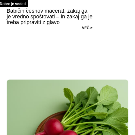
Dobro je vedeti
Babičin česnov macerat: zakaj ga
je vredno spoštovati – in zakaj ga je
treba pripraviti z glavo
VEČ >