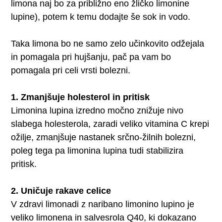
limona naj bo za približno eno žličko limonine
lupine), potem k temu dodajte še sok in vodo.
Taka limona bo ne samo zelo učinkovito odžejala
in pomagala pri hujšanju, pač pa vam bo
pomagala pri celi vrsti bolezni.
1. Zmanjšuje holesterol in pritisk
Limonina lupina izredno močno znižuje nivo
slabega holesterola, zaradi veliko vitamina C krepi
ožilje, zmanjšuje nastanek srčno-žilnih bolezni,
poleg tega pa limonina lupina tudi stabilizira
pritisk.
2. Uničuje rakave celice
V zdravi limonadi z naribano limonino lupino je
veliko limonena in salvesrola Q40, ki dokazano