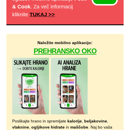
& Cook
. Za več informacij
kliknite
TUKAJ >>
Naložite mobilno aplikacijo:
PREHRANSKO OKO
Poslikajte hrano in spremljate
kalorije
,
beljakovine
,
vlaknine
,
ogljikove hidrate
in
maščobe
. Naj bo vaša