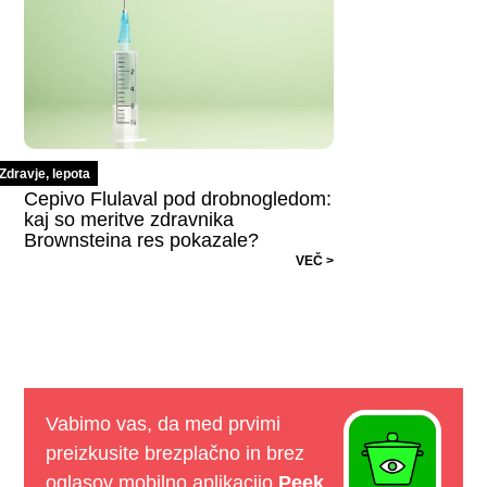
Zdravje, lepota
Cepivo Flulaval pod drobnogledom:
kaj so meritve zdravnika
Brownsteina res pokazale?
VEČ >
Vabimo vas, da med prvimi
preizkusite brezplačno in brez
oglasov mobilno aplikacijo
Peek