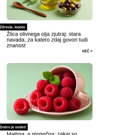
Zdravje, lepota
Žlica olivnega olja zjutraj: stara
navada, za katero zdaj govori tudi
znanost
VEČ >
Dobro je vedeti
Majhna, a mogočna: zakaj so