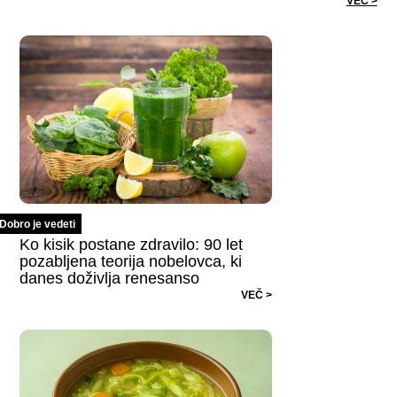
VEČ >
Dobro je vedeti
Ko kisik postane zdravilo: 90 let
pozabljena teorija nobelovca, ki
danes doživlja renesanso
VEČ >