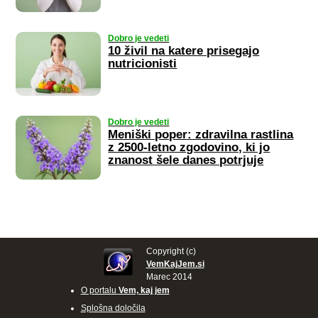
Dobro je vedeti
10 živil na katere prisegajo
nutricionisti
Dobro je vedeti
Meniški poper: zdravilna rastlina
z 2500-letno zgodovino, ki jo
znanost šele danes potrjuje
Copyright (c)
VemKajJem.si
Marec 2014
O portalu
Vem, kaj jem
Splošna določila