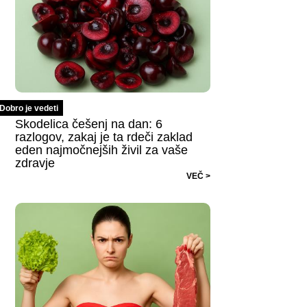
Dobro je vedeti
Skodelica češenj na dan: 6
razlogov, zakaj je ta rdeči zaklad
eden najmočnejših živil za vaše
zdravje
VEČ >