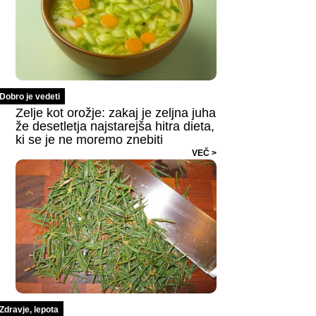
Dobro je vedeti
Zelje kot orožje: zakaj je zeljna juha
že desetletja najstarejša hitra dieta,
ki se je ne moremo znebiti
VEČ >
Zdravje, lepota