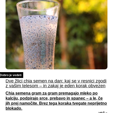
Dobro je vedeti
Dve žlici chia semen na dan: kaj se v resnici zgodi
z vašim telesom – in zakaj je eden korak obvezen
Chia semena gram za gram premagajo mleko po
kalciju, podpirajo srce, prebavo in spanec – a le, če
jih prej namočite. Brez tega koraka tvegate neprijetno
blokado.