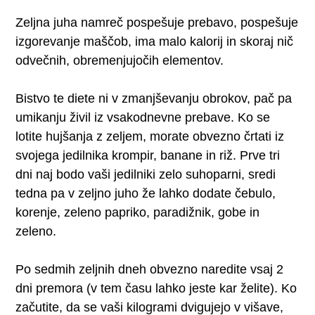
Zeljna juha namreč pospešuje prebavo, pospešuje
izgorevanje maščob, ima malo kalorij in skoraj nič
odvečnih, obremenjujočih elementov.
Bistvo te diete ni v zmanjševanju obrokov, pač pa
umikanju živil iz vsakodnevne prebave. Ko se
lotite hujšanja z zeljem, morate obvezno črtati iz
svojega jedilnika krompir, banane in riž. Prve tri
dni naj bodo vaši jedilniki zelo suhoparni, sredi
tedna pa v zeljno juho že lahko dodate čebulo,
korenje, zeleno papriko, paradižnik, gobe in
zeleno.
Po sedmih zeljnih dneh obvezno naredite vsaj 2
dni premora (v tem času lahko jeste kar želite). Ko
začutite, da se vaši kilogrami dvigujejo v višave,