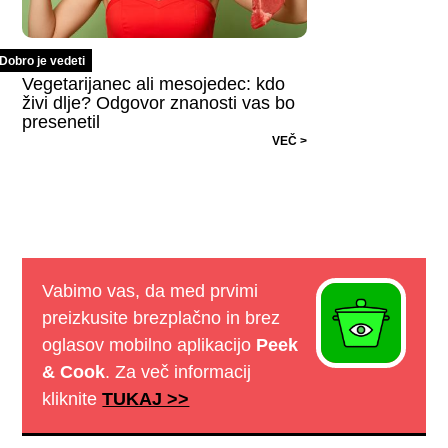
Dobro je vedeti
Vegetarijanec ali mesojedec: kdo
živi dlje? Odgovor znanosti vas bo
presenetil
VEČ >
Vabimo vas, da med prvimi
preizkusite brezplačno in brez
oglasov mobilno aplikacijo
Peek
& Cook
. Za več informacij
kliknite
TUKAJ >>