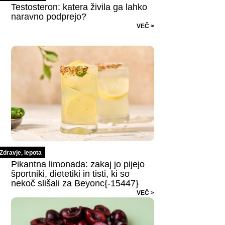
Testosteron: katera živila ga lahko
naravno podprejo?
VEČ >
Zdravje, lepota
Pikantna limonada: zakaj jo pijejo
športniki, dietetiki in tisti, ki so
nekoč slišali za Beyonc{-15447}
VEČ >