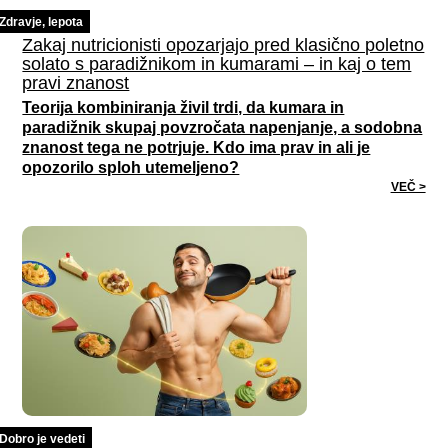
Zdravje, lepota
Zakaj nutricionisti opozarjajo pred klasično poletno
solato s paradižnikom in kumarami – in kaj o tem
pravi znanost
Teorija kombiniranja živil trdi, da kumara in
paradižnik skupaj povzročata napenjanje, a sodobna
znanost tega ne potrjuje. Kdo ima prav in ali je
opozorilo sploh utemeljeno?
VEČ >
Dobro je vedeti