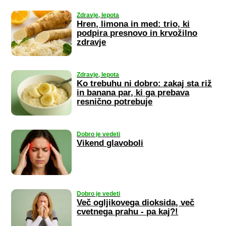
Zdravje, lepota
Hren, limona in med: trio, ki
podpira presnovo in krvožilno
zdravje
Zdravje, lepota
Ko trebuhu ni dobro: zakaj sta riž
in banana par, ki ga prebava
resnično potrebuje
Dobro je vedeti
Vikend glavoboli
Dobro je vedeti
Več ogljikovega dioksida, več
cvetnega prahu - pa kaj?!