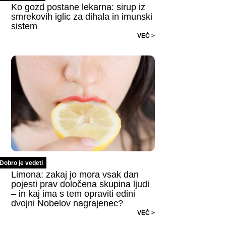
Ko gozd postane lekarna: sirup iz
smrekovih iglic za dihala in imunski
sistem
VEČ >
Dobro je vedeti
Limona: zakaj jo mora vsak dan
pojesti prav določena skupina ljudi
– in kaj ima s tem opraviti edini
dvojni Nobelov nagrajenec?
VEČ >