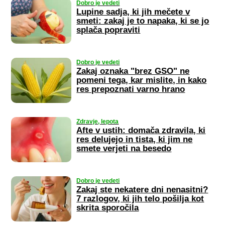
Dobro je vedeti
Lupine sadja, ki jih mečete v
smeti: zakaj je to napaka, ki se jo
splača popraviti
Dobro je vedeti
Zakaj oznaka "brez GSO" ne
pomeni tega, kar mislite, in kako
res prepoznati varno hrano
Zdravje, lepota
Afte v ustih: domača zdravila, ki
res delujejo in tista, ki jim ne
smete verjeti na besedo
Dobro je vedeti
Zakaj ste nekatere dni nenasitni?
7 razlogov, ki jih telo pošilja kot
skrita sporočila