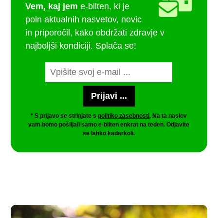
Vem, kaj jem
e-bilten, ki je
poln aktualnih nasvetov, novic
in priporočil, kako obdržati zdravje v
najboljši kondiciji. Splača se!
* S prijavo se strinjate s
politiko zasebnosti
. Na ta naslov
vam bomo pošiljali samo e-bilten enkrat na teden. Odjavite
se lahko kadarkoli.