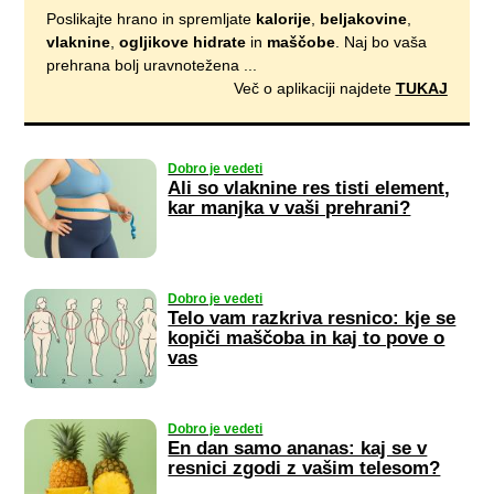
Poslikajte hrano in spremljate
kalorije
,
beljakovine
,
vlaknine
,
ogljikove hidrate
in
maščobe
. Naj bo vaša
prehrana bolj uravnotežena ...
Več o aplikaciji najdete
TUKAJ
Dobro je vedeti
Ali so vlaknine res tisti element,
kar manjka v vaši prehrani?
Dobro je vedeti
Telo vam razkriva resnico: kje se
kopiči maščoba in kaj to pove o
vas
Dobro je vedeti
En dan samo ananas: kaj se v
resnici zgodi z vašim telesom?