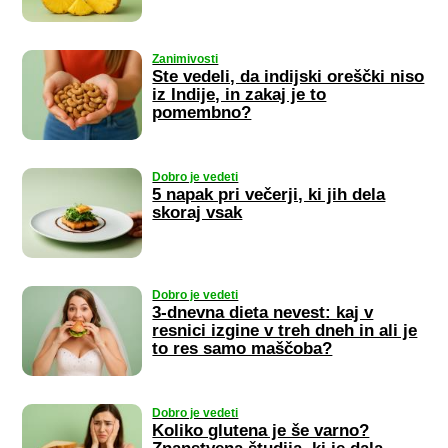
Zanimivosti
Ste vedeli, da indijski oreščki niso
iz Indije, in zakaj je to
pomembno?
Dobro je vedeti
5 napak pri večerji, ki jih dela
skoraj vsak
Dobro je vedeti
3-dnevna dieta nevest: kaj v
resnici izgine v treh dneh in ali je
to res samo maščoba?
Dobro je vedeti
Koliko glutena je še varno?