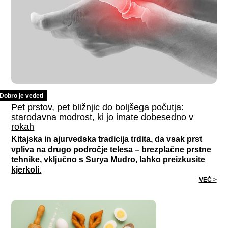
Dobro je vedeti
Pet prstov, pet bližnjic do boljšega počutja:
starodavna modrost, ki jo imate dobesedno v
rokah
Kitajska in ajurvedska tradicija trdita, da vsak prst
vpliva na drugo področje telesa – brezplačne prstne
tehnike, vključno s Surya Mudro, lahko preizkusite
kjerkoli.
VEČ >