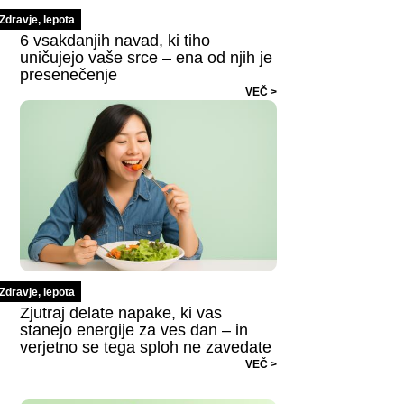
Zdravje, lepota
6 vsakdanjih navad, ki tiho
uničujejo vaše srce – ena od njih je
presenečenje
VEČ >
Zdravje, lepota
Zjutraj delate napake, ki vas
stanejo energije za ves dan – in
verjetno se tega sploh ne zavedate
VEČ >