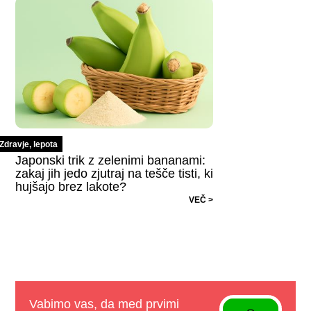
Zdravje, lepota
Japonski trik z zelenimi bananami:
zakaj jih jedo zjutraj na tešče tisti, ki
hujšajo brez lakote?
VEČ >
Vabimo vas, da med prvimi