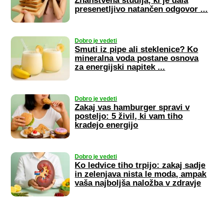
Znanstvena študija, ki je dala
presenetljivo natančen odgovor ...
Dobro je vedeti
Smuti iz pipe ali steklenice? Ko
mineralna voda postane osnova
za energijski napitek ...
Dobro je vedeti
Zakaj vas hamburger spravi v
posteljo: 5 živil, ki vam tiho
kradejo energijo
Dobro je vedeti
Ko ledvice tiho trpijo: zakaj sadje
in zelenjava nista le moda, ampak
vaša najboljša naložba v zdravje