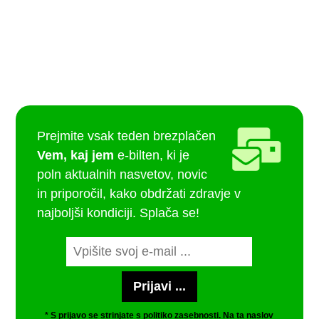
Prejmite vsak teden brezplačen
Vem, kaj jem
e-bilten, ki je
poln aktualnih nasvetov, novic
in priporočil, kako obdržati zdravje v
najboljši kondiciji. Splača se!
* S prijavo se strinjate s
politiko zasebnosti
. Na ta naslov