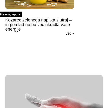
Zdravje, lepota
Kozarec zelenega napitka zjutraj –
in pomlad ne bo več ukradla vaše
energije
VEČ >