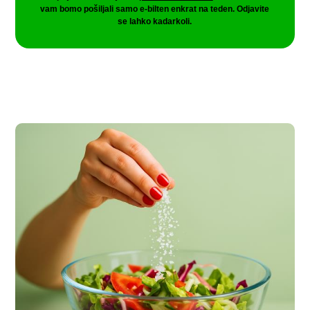
vam bomo pošiljali samo e-bilten enkrat na teden. Odjavite
se lahko kadarkoli.