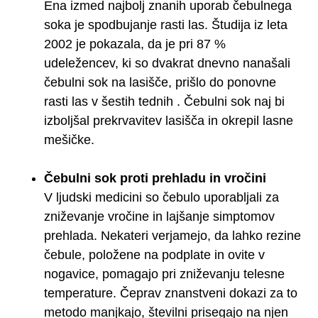
Ena izmed najbolj znanih uporab čebulnega
soka je spodbujanje rasti las. Študija iz leta
2002 je pokazala, da je pri 87 %
udeležencev, ki so dvakrat dnevno nanašali
čebulni sok na lasišče, prišlo do ponovne
rasti las v šestih tednih . Čebulni sok naj bi
izboljšal prekrvavitev lasišča in okrepil lasne
mešičke.
Čebulni sok proti prehladu in vročini
V ljudski medicini so čebulo uporabljali za
zniževanje vročine in lajšanje simptomov
prehlada. Nekateri verjamejo, da lahko rezine
čebule, položene na podplate in ovite v
nogavice, pomagajo pri zniževanju telesne
temperature. Čeprav znanstveni dokazi za to
metodo manjkajo, številni prisegajo na njen