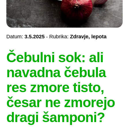
Datum:
3.5.2025
- Rubrika:
Zdravje, lepota
Čebulni sok: ali
navadna čebula
res zmore tisto,
česar ne zmorejo
dragi šamponi?