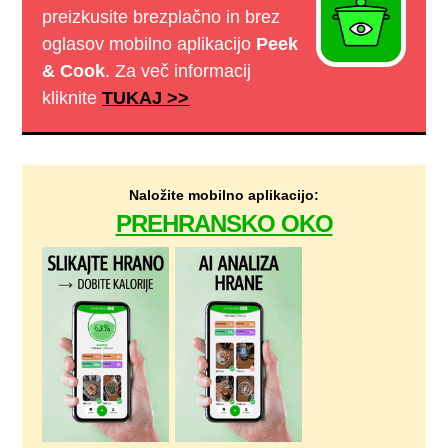
preizkusite brezplačno in brez
oglasov mobilno aplikacijo
Peek
& Cook
. Za več informacij
kliknite
TUKAJ >>
Naložite mobilno aplikacijo:
PREHRANSKO OKO