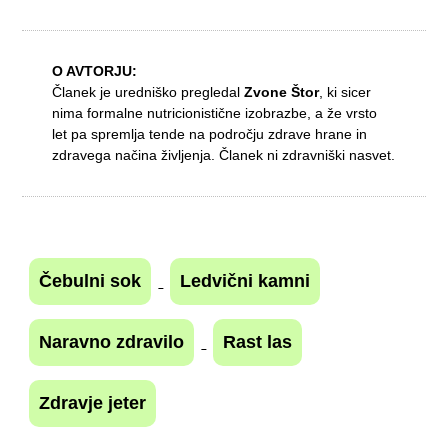
O AVTORJU:
Članek je uredniško pregledal
Zvone Štor
, ki sicer
nima formalne nutricionistične izobrazbe, a že vrsto
let pa spremlja tende na področju zdrave hrane in
zdravega načina življenja. Članek ni zdravniški nasvet.
Čebulni sok
Ledvični kamni
Naravno zdravilo
Rast las
Zdravje jeter