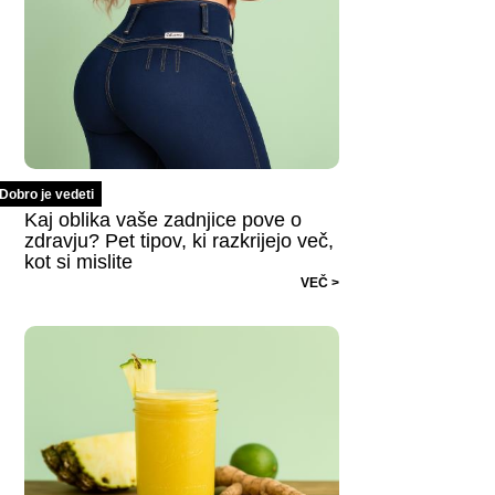
Dobro je vedeti
Kaj oblika vaše zadnjice pove o
zdravju? Pet tipov, ki razkrijejo več,
kot si mislite
VEČ >