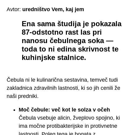
Avtor:
uredništvo Vem, kaj jem
Ena sama študija je pokazala
87-odstotno rast las pri
nanosu čebulnega soka —
toda to ni edina skrivnost te
kuhinjske stalnice.
Čebula ni le kulinarična sestavina, temveč tudi
zakladnica zdravilnih lastnosti, ki so jih cenili že
naši predniki.
Moč čebule: več kot le solza v očeh
Čebula vsebuje alicin, žveplovo spojino, ki
ima močne protibakterijske in protivnetne
lastnosti. Poleg tega je bogata z