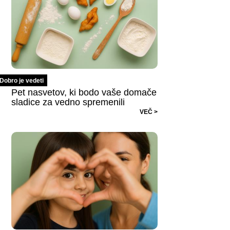
Dobro je vedeti
Pet nasvetov, ki bodo vaše domače
sladice za vedno spremenili
VEČ >