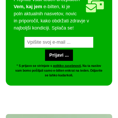
Vem, kaj jem
e-bilten, ki je
poln aktualnih nasvetov, novic
in priporočil, kako obdržati zdravje v
najboljši kondiciji. Splača se!
* S prijavo se strinjate s
politiko zasebnosti
. Na ta naslov
vam bomo pošiljali samo e-bilten enkrat na teden. Odjavite
se lahko kadarkoli.