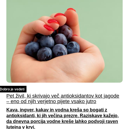
Dobro je vedeti
Pet živil, ki skrivajo več antioksidantov kot jagode
– eno od njih verjetno pijete vsako jutro
Kava, ingver, kakav in vodna kreša so bogati z
antioksidanti, ki jih večina prezre. Raziskave kažejo,
da dnevna porcija vodne kreše lahko podvoji raven
luteina v krvi.