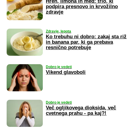
Hren, limona in med: trio, ki
podpira presnovo in krvožilno
zdravje
Zdravje, lepota
Ko trebuhu ni dobro: zakaj sta riž
in banana par, ki ga prebava
resnično potrebuje
Dobro je vedeti
Vikend glavoboli
Dobro je vedeti
Več ogljikovega dioksida, več
cvetnega prahu - pa kaj?!