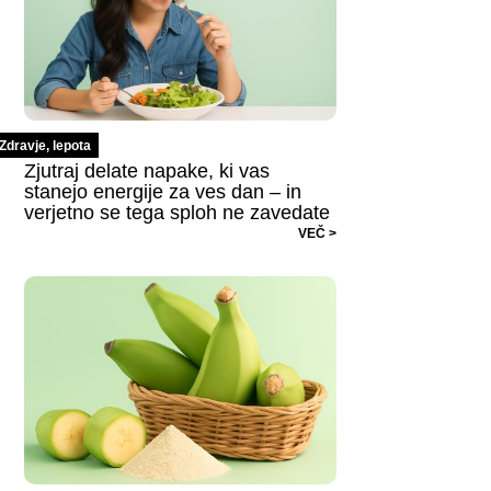
Zdravje, lepota
Zjutraj delate napake, ki vas
stanejo energije za ves dan – in
verjetno se tega sploh ne zavedate
VEČ >