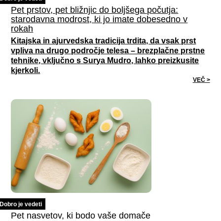
Pet prstov, pet bližnjic do boljšega počutja:
starodavna modrost, ki jo imate dobesedno v
rokah
Kitajska in ajurvedska tradicija trdita, da vsak prst
vpliva na drugo področje telesa – brezplačne prstne
tehnike, vključno s Surya Mudro, lahko preizkusite
kjerkoli.
VEČ >
Dobro je vedeti
Pet nasvetov, ki bodo vaše domače