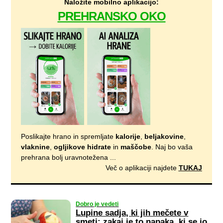
Naložite mobilno aplikacijo:
PREHRANSKO OKO
Poslikajte hrano in spremljate
kalorije
,
beljakovine
,
vlaknine
,
ogljikove hidrate
in
maščobe
. Naj bo vaša
prehrana bolj uravnotežena ...
Več o aplikaciji najdete
TUKAJ
Dobro je vedeti
Lupine sadja, ki jih mečete v
smeti: zakaj je to napaka, ki se jo