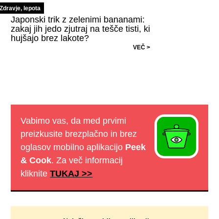
Zdravje, lepota
Japonski trik z zelenimi bananami:
zakaj jih jedo zjutraj na tešče tisti, ki
hujšajo brez lakote?
VEČ >
Vabimo vas, da med prvimi
preizkusite brezplačno in brez
oglasov mobilno aplikacijo
Peek
& Cook
. Za več informacij
kliknite
TUKAJ >>