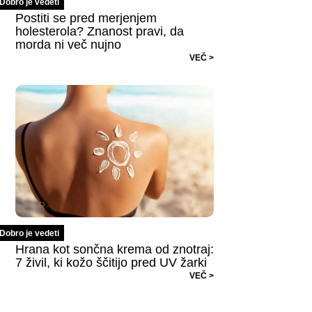
Dobro je vedeti
Postiti se pred merjenjem
holesterola? Znanost pravi, da
morda ni več nujno
VEČ >
Dobro je vedeti
Hrana kot sončna krema od znotraj:
7 živil, ki kožo ščitijo pred UV žarki
VEČ >