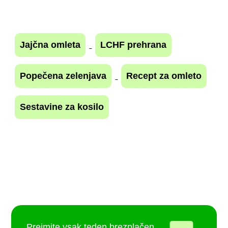
Jajčna omleta
LCHF prehrana
Popečena zelenjava
Recept za omleto
Sestavine za kosilo
Prejmite vsak teden brezplačen