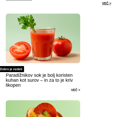
VEČ >
Dobro je vedeti
Paradižnikov sok je bolj koristen
kuhan kot surov – in za to je kriv
likopen
VEČ >