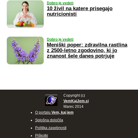
Dobro je vedeti
10 živil na katere prisegajo
nutricionisti
Dobro je vedeti
Meniški poper: zdravilna rastlina
z 2500-letno zgodovino, ki jo
znanost šele danes potrjuje
Copyright (c)
VemKajJem.si
Marec 2014
O portalu
Vem, kaj jem
Splošna določila
Politika zasebnosti
Piškotki