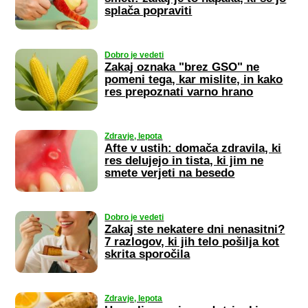
splača popraviti
Dobro je vedeti
Zakaj oznaka "brez GSO" ne
pomeni tega, kar mislite, in kako
res prepoznati varno hrano
Zdravje, lepota
Afte v ustih: domača zdravila, ki
res delujejo in tista, ki jim ne
smete verjeti na besedo
Dobro je vedeti
Zakaj ste nekatere dni nenasitni?
7 razlogov, ki jih telo pošilja kot
skrita sporočila
Zdravje, lepota