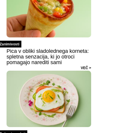
Zanimivosti
Pica v obliki sladolednega korneta:
spletna senzacija, ki jo otroci
pomagajo narediti sami
VEČ >