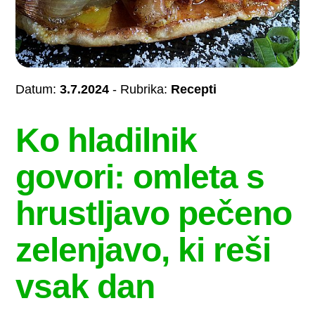
Datum:
3.7.2024
- Rubrika:
Recepti
Ko hladilnik
govori: omleta s
hrustljavo pečeno
zelenjavo, ki reši
vsak dan