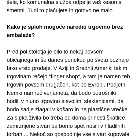
šele, ko komunalna služba odpelje vaš keson s
smetmi. Tudi to plačujete in gotovo ne malo.
Kako je sploh mogoče narediti trgovino brez
embalaže?
Pred pol stoletja je bilo to nekaj povsem
običajnega in še danes ponekod po svetu poznajo
tako vrsto prodaje. V Aziji in Srednji Ameriki takim
trgovinam rečejo "finger shop", a tam je namen teh
trgovin povsem drugačen, kot po Evropi. Podjetni
Nemki namreč verjameta, da bodo potrošniki
hodili v njuno trgovino s svojimi steklenicami, da
bodo sadje zlagali v košaro in ne plastične vrečke.
Za sipka živila bo treba od doma prinesti škatlice,
zamrznjene stvari pa bomo spet nosili v hladilnih
torbah ... Nekoč so gospodinje vse stvari kupovale