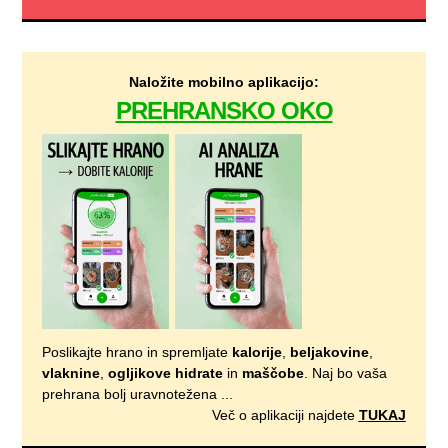
Naložite mobilno aplikacijo:
PREHRANSKO OKO
Poslikajte hrano in spremljate
kalorije
,
beljakovine
,
vlaknine
,
ogljikove hidrate
in
maščobe
. Naj bo vaša
prehrana bolj uravnotežena ...
Več o aplikaciji najdete
TUKAJ