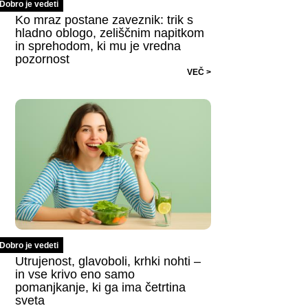
Dobro je vedeti
Ko mraz postane zaveznik: trik s
hladno oblogo, zeliščnim napitkom
in sprehodom, ki mu je vredna
pozornost
VEČ >
Dobro je vedeti
Utrujenost, glavoboli, krhki nohti –
in vse krivo eno samo
pomanjkanje, ki ga ima četrtina
sveta