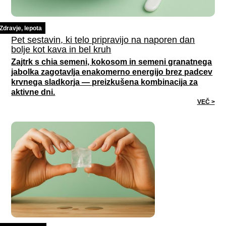
Zdravje, lepota
Pet sestavin, ki telo pripravijo na naporen dan
bolje kot kava in bel kruh
Zajtrk s chia semeni, kokosom in semeni granatnega
jabolka zagotavlja enakomerno energijo brez padcev
krvnega sladkorja — preizkušena kombinacija za
aktivne dni.
VEČ >