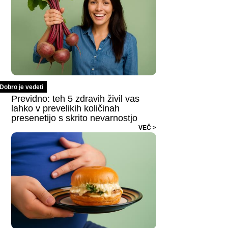
Dobro je vedeti
Previdno: teh 5 zdravih živil vas
lahko v prevelikih količinah
presenetijo s skrito nevarnostjo
VEČ >