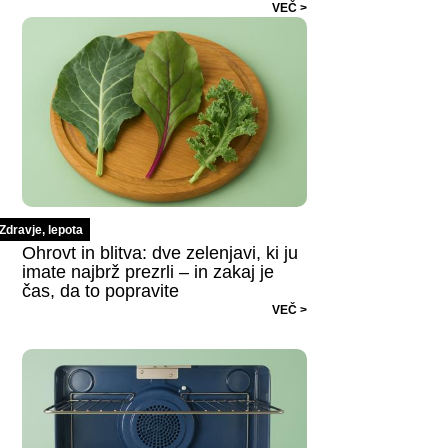
VEČ >
Zdravje, lepota
Ohrovt in blitva: dve zelenjavi, ki ju
imate najbrž prezrli – in zakaj je
čas, da to popravite
VEČ >