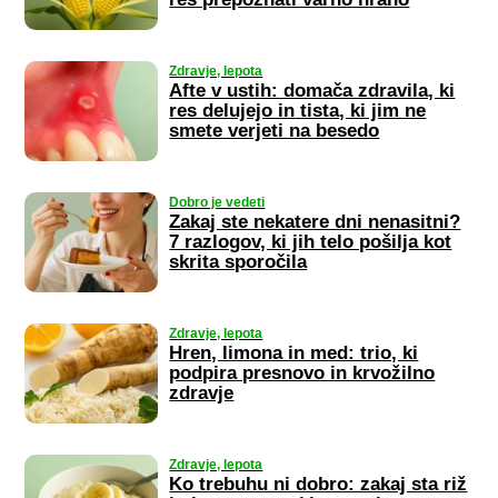
Zdravje, lepota
Afte v ustih: domača zdravila, ki
res delujejo in tista, ki jim ne
smete verjeti na besedo
Dobro je vedeti
Zakaj ste nekatere dni nenasitni?
7 razlogov, ki jih telo pošilja kot
skrita sporočila
Zdravje, lepota
Hren, limona in med: trio, ki
podpira presnovo in krvožilno
zdravje
Zdravje, lepota
Ko trebuhu ni dobro: zakaj sta riž