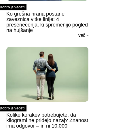
Dobro je vedeti
Ko grešna hrana postane
zaveznica vitke linije: 4
presenečenja, ki spremenijo pogled
na hujšanje
VEČ >
Dobro je vedeti
Koliko korakov potrebujete, da
kilogrami ne pridejo nazaj? Znanost
ima odgovor – in ni 10.000