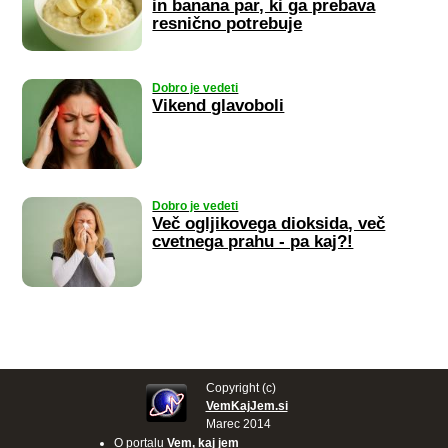
in banana par, ki ga prebava
resnično potrebuje
Dobro je vedeti
Vikend glavoboli
Dobro je vedeti
Več ogljikovega dioksida, več
cvetnega prahu - pa kaj?!
Copyright (c)
VemKajJem.si
Marec 2014
O portalu
Vem, kaj jem