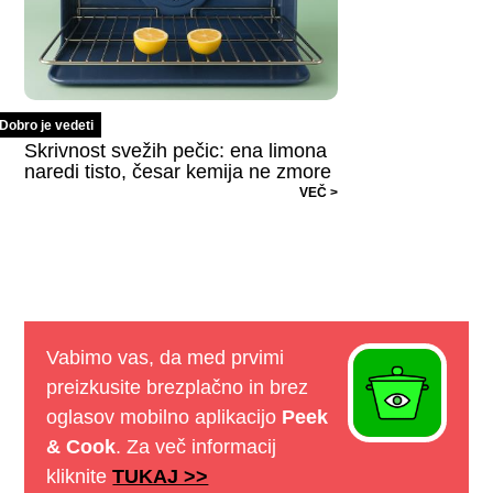
Dobro je vedeti
Skrivnost svežih pečic: ena limona
naredi tisto, česar kemija ne zmore
VEČ >
Vabimo vas, da med prvimi
preizkusite brezplačno in brez
oglasov mobilno aplikacijo
Peek
& Cook
. Za več informacij
kliknite
TUKAJ >>