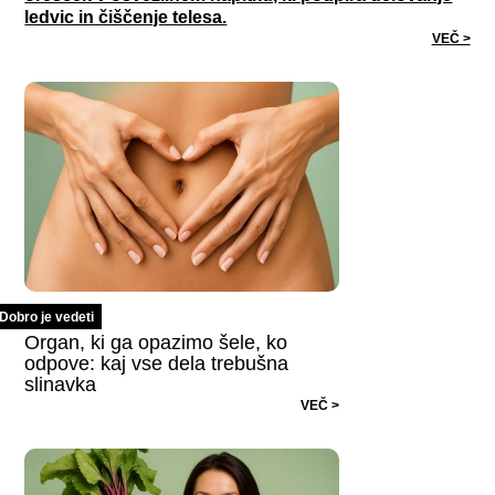
ledvic in čiščenje telesa.
VEČ >
Dobro je vedeti
Organ, ki ga opazimo šele, ko
odpove: kaj vse dela trebušna
slinavka
VEČ >