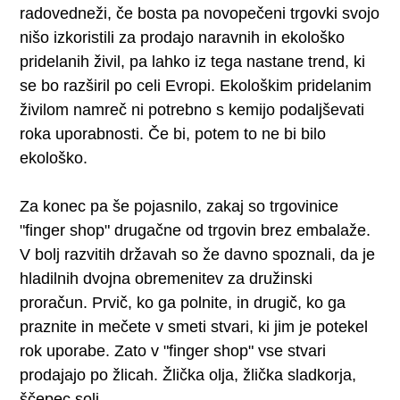
radovedneži, če bosta pa novopečeni trgovki svojo
nišo izkoristili za prodajo naravnih in ekološko
pridelanih živil, pa lahko iz tega nastane trend, ki
se bo razširil po celi Evropi. Ekološkim pridelanim
živilom namreč ni potrebno s kemijo podaljševati
roka uporabnosti. Če bi, potem to ne bi bilo
ekološko.
Za konec pa še pojasnilo, zakaj so trgovinice
"finger shop" drugačne od trgovin brez embalaže.
V bolj razvitih državah so že davno spoznali, da je
hladilnih dvojna obremenitev za družinski
proračun. Prvič, ko ga polnite, in drugič, ko ga
praznite in mečete v smeti stvari, ki jim je potekel
rok uporabe. Zato v "finger shop" vse stvari
prodajajo po žlicah. Žlička olja, žlička sladkorja,
ščepec soli ...