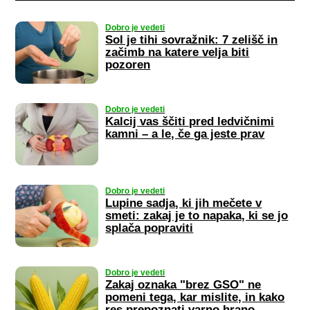
Dobro je vedeti
Sol je tihi sovražnik: 7 zelišč in
začimb na katere velja biti
pozoren
Dobro je vedeti
Kalcij vas ščiti pred ledvičnimi
kamni – a le, če ga jeste prav
Dobro je vedeti
Lupine sadja, ki jih mečete v
smeti: zakaj je to napaka, ki se jo
splača popraviti
Dobro je vedeti
Zakaj oznaka "brez GSO" ne
pomeni tega, kar mislite, in kako
res prepoznati varno hrano