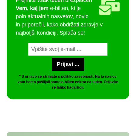
Prejmite vsak teden brezplačen
Vem, kaj jem
e-bilten, ki je
poln aktualnih nasvetov, novic
in priporočil, kako obdržati zdravje v
najboljši kondiciji. Splača se!
* S prijavo se strinjate s
politiko zasebnosti
. Na ta naslov
vam bomo pošiljali samo e-bilten enkrat na teden. Odjavite
se lahko kadarkoli.