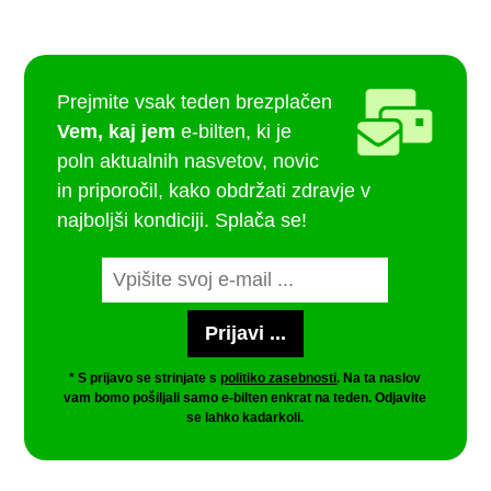
Prejmite vsak teden brezplačen
Vem, kaj jem
e-bilten, ki je
poln aktualnih nasvetov, novic
in priporočil, kako obdržati zdravje v
najboljši kondiciji. Splača se!
* S prijavo se strinjate s
politiko zasebnosti
. Na ta naslov
vam bomo pošiljali samo e-bilten enkrat na teden. Odjavite
se lahko kadarkoli.