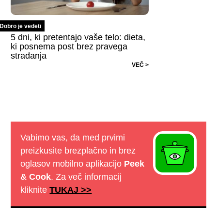
Dobro je vedeti
5 dni, ki pretentajo vaše telo: dieta,
ki posnema post brez pravega
stradanja
VEČ >
Vabimo vas, da med prvimi
preizkusite brezplačno in brez
oglasov mobilno aplikacijo
Peek
& Cook
. Za več informacij
kliknite
TUKAJ >>