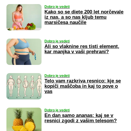
Dobro je vedeti
Kako so se diete 200 let norčevale
iz nas, a so nas kljub temu
marsičesa naučile
Dobro je vedeti
Ali so vlaknine res tisti element,
kar manjka v vaši prehrani?
Dobro je vedeti
Telo vam razkriva resnico: kje se
kopiči maščoba in kaj to pove o
vas
Dobro je vedeti
En dan samo ananas: kaj se v
resnici zgodi z vašim telesom?