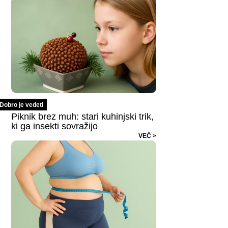
Dobro je vedeti
Piknik brez muh: stari kuhinjski trik,
ki ga insekti sovražijo
VEČ >