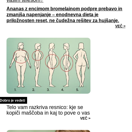
Ananas z encimom bromelainom podpre prebavo in
zmanjša napenjanje – enodnevna dieta je
priložnosten reset, ne čudežna rešitev za hujšanje.
VEČ >
Dobro je vedeti
Telo vam razkriva resnico: kje se
kopiči maščoba in kaj to pove o vas
VEČ >