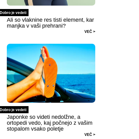
Dobro je vedeti
Ali so vlaknine res tisti element, kar
manjka v vaši prehrani?
VEČ >
Dobro je vedeti
Japonke so videti nedolžne, a
ortopedi vedo, kaj počnejo z vašim
stopalom vsako poletje
VEČ >