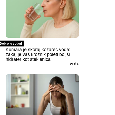
Dobro je vedeti
Kumara je skoraj kozarec vode:
zakaj je vaš krožnik poleti boljši
hidrater kot steklenica
VEČ >