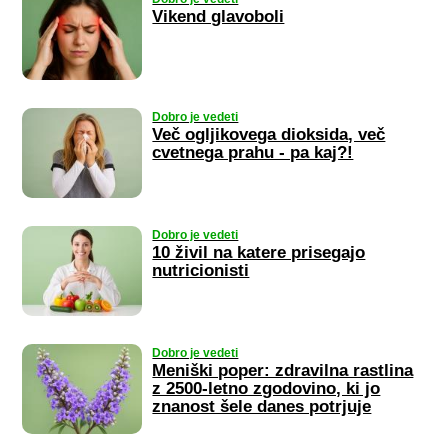
Vikend glavoboli
Dobro je vedeti
Več ogljikovega dioksida, več
cvetnega prahu - pa kaj?!
Dobro je vedeti
10 živil na katere prisegajo
nutricionisti
Dobro je vedeti
Meniški poper: zdravilna rastlina
z 2500-letno zgodovino, ki jo
znanost šele danes potrjuje