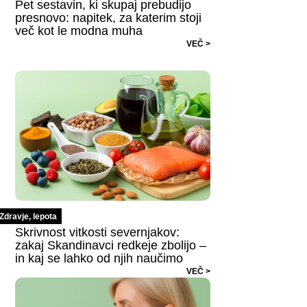
Pet sestavin, ki skupaj prebudijo
presnovo: napitek, za katerim stoji
več kot le modna muha
VEČ >
Zdravje, lepota
Skrivnost vitkosti severnjakov:
zakaj Skandinavci redkeje zbolijo –
in kaj se lahko od njih naučimo
VEČ >