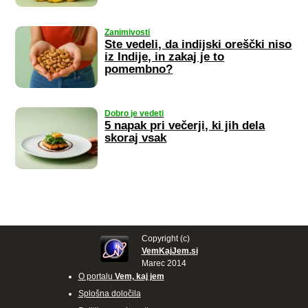
Zanimivosti
Ste vedeli, da indijski oreščki niso
iz Indije, in zakaj je to
pomembno?
Dobro je vedeti
5 napak pri večerji, ki jih dela
skoraj vsak
Copyright (c)
VemKajJem.si
Marec 2014
O portalu
Vem, kaj jem
Splošna določila