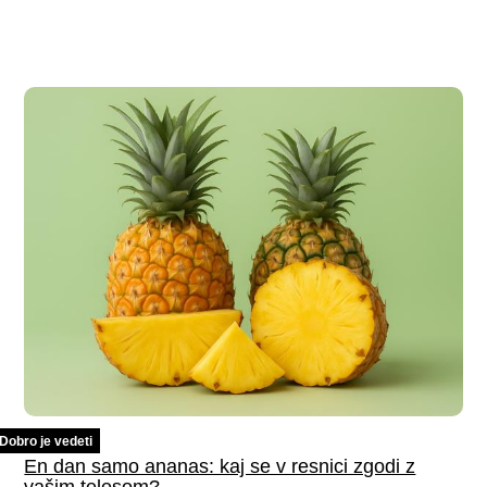
Dobro je vedeti
En dan samo ananas: kaj se v resnici zgodi z
vašim telesom?