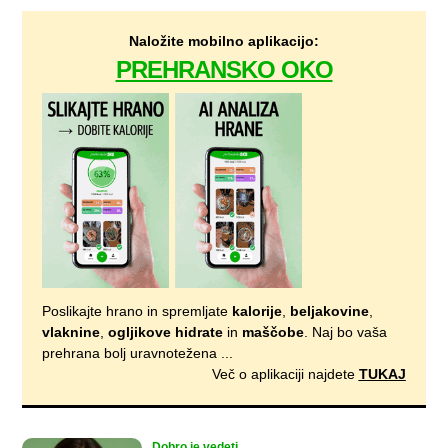
Naložite mobilno aplikacijo:
PREHRANSKO OKO
Poslikajte hrano in spremljate
kalorije
,
beljakovine
,
vlaknine
,
ogljikove hidrate
in
maščobe
. Naj bo vaša
prehrana bolj uravnotežena ...
Več o aplikaciji najdete
TUKAJ
Dobro je vedeti